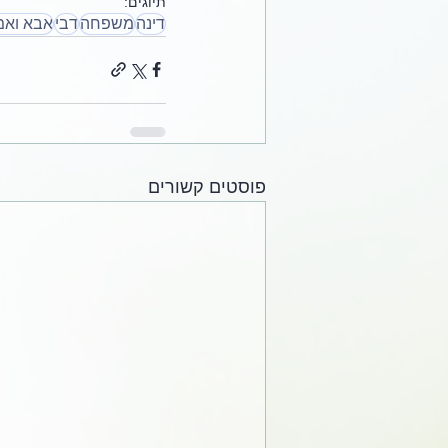
תיוגים:
דינה
משפחה
דבי
אבא ואמ
פוסטים קשורים