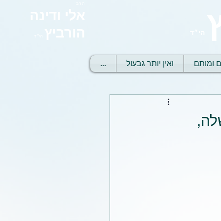
הרב
אלי ודינה
הורביץ
הי״ד
הי״ד
ם ומותם
ואין יותר גבעול
...
לה,