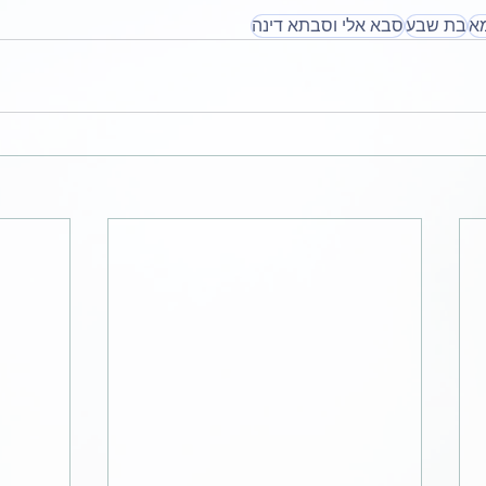
א
בת שבע
סבא אלי וסבתא דינה