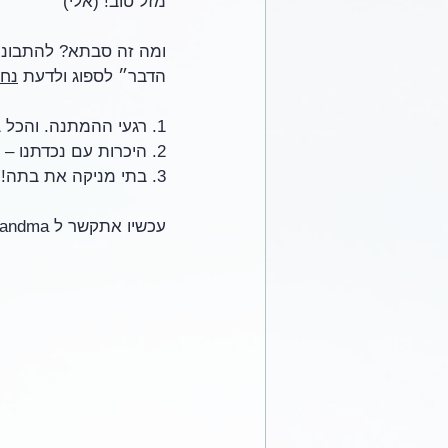
מזל טוב! (אלי)
ומה זה סבתא? להתבונן 
הדבר״ לספוג ולדעת 
נח
1. רגעי ההמתנה. והכל בידי ה׳ כי רב חסד הוא!
2. היכרות עם נכדתנו – היא רואה את אבא!!
3. בתי מניקה את בתה!! חץ משרה אמנו ועד אלינו והלאה.
עכשיו אתקשר ל Greandma