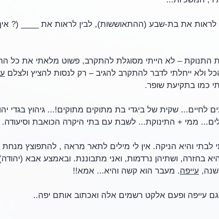
ן לראות את בת-שבע (ההתאוששות), לבין לראות את ____ (? איך 
ת התנוקת – לא הייתי מסוגלת להתקרב, פשוט מלאתי את כל הח
כל ולא ייחלתי לדבר להתקרב להגיב – רק לנסות להציץ ולצלם 
עו
תי כמו בתקיעת שופר.
 לחיים... שקית של ביגדי בת מתוקים מתוקים!... גיהוץ בגדי יהו
ולים... ממי + התינוקת... לשבת עם בתי היקרה הכואבת וסיעודה.
נכדתי לבתי והיא הניקה. אין לי מילים לתאר מראה , להתפוצץ מנחת
 בחזרה, ושתיהן נרדמות, ואני מתבוננת. ובאמצע אבא (יהודה)
עייפה
. מעבר הוא קשה והיא... אמא!!
גם עייפה ופעם אלקט רשמים אלה ואכתוב אותם יפה..