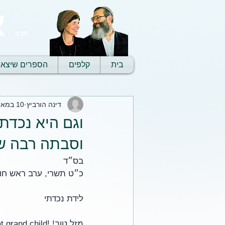
א
הרב
בית
קלפים
הספרים שיצאו
דינה הורביץ
10 במאי 2021
וגם היא נכדת
וסבתה רבה של
בס״ד
כ״ט תשרי, ערב ראש חודש
לידת נכדתי
מזל טוב! !Dad! you woold be so proud!!! Great grand child