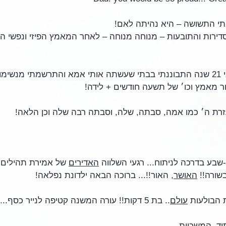
תי התשושה – היא נהיתה לאם! 
ירות והתובעות – מנוחה מנוחה – לאחר המאמץ הפיזי ונפשי ה
כאז כן היום! גם אני לפני 21 שנה התבוננתי בבתי שעשתה אותי אמא והתרשמתי מ
 מאמץ וכו׳ של תשעה חודשים + לידה! 
זרת ה׳ כמו אמה, סבתה, שלה, וסבתה רבה שלה וכן הלאה!
בע בדרכה לניתוח... רגעי השלווה 
האדירים
 של אמירת תהילים,
בשורה!! 
האושר
, האור!!... ברוכה הבאה ילדונת נפלאה!
 הבולעות 
עולם
.. בת 5 דקות!! עורה המשנה קטיפה לנייר כסף... ריחה!!! 
ד, המשכיות...