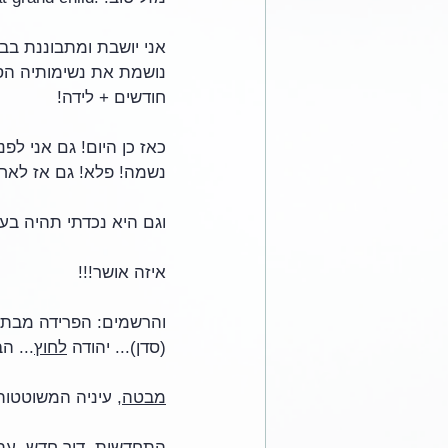
אני יושבת ומתבוננת בב
נושמת את נשימותיה הסד
חודשים + לידה! 
נשמה! פלא! גם אז לאחר
וגם היא נכדתי תהיה בע
איזה אושר!!!
והרשמים: הפרידה מבת-ש
(סדן)... יהודה 
לחוץ
... ה
מבטה
, עיניה המשוטטות
התחדשות, דור חדש, עתי