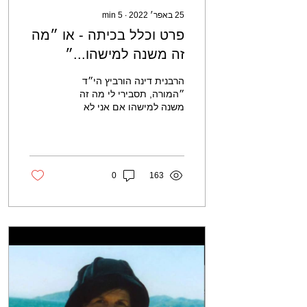
25 באפר׳ 2022
∙
5
min
פרט וכלל בכיתה - או ״מה
זה משנה למישהו...״
הרבנית דינה הורביץ הי״ד
״המורה, תסבירי לי מה זה
משנה למישהו אם אני לא
באה לשבת?!״ טענה כזאת,
עם כל הסתעפויותיה, מוכרת
היטב לעומד בראש...
0
163