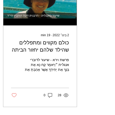
2 בינו׳ 2022
∙
19
min
כולם מקווים ומתפללים
שהילד שלהם יחזור הביתה
בשלום, אבל יש ערכים
פרשת וירא - שיעור לדוברי
שהם חשובים יותר
אנגלית ״וַיֹּאמֶר קַח נָא אֶת
בִּנְךָ אֶת יְחִידְךָ אֲשֶׁר אָהַבְתָּ אֶת
יִצְחָק וְלֶךְ לְךָ אֶל אֶרֶץ...
0
28