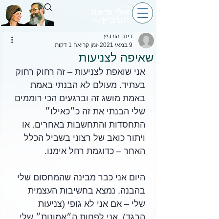
הרב
אלי ודינה
הורביץ
הי״ד
דינה הורביץ
9 במאי 2021
זמן קריאה 1 דקות
שאיפה לצניעות
אני שואפת לצניעות – זה רחוק רחוק 
בעתיד. מעולם לא הבנתי באמת 
באמת מושג זה וברגעים הכי רוממים 
שלי הבנתי את זה כ״כאילו״ 
התחסדות והתחשבות באחרים. או 
ויתור כואב של רצוני בשביל הכלל 
האחר – כדוגמת רחל אימנו.
היום אני כבר מבינה שהמחסום שלי 
בהבנה, נמצא בחשיבות העצמית 
שלי – אם אני לא גופי (צניעות 
הבגד), אני לפחות ה״אמונות״ שלי, 