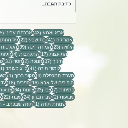
כתיבת תגובה...
הרב אלי ודינה הורביץ הי״ד -
ספר אלבום
43 פוסטים
אבא ואמא
(43)
אברהם אבינו
(15)
41 פוסטים
22 פוסטים
אמריקה
(41)
בת שבע
(22)
גיל ההתב
23 פוסטים
39 פוסטים
הלוויה
(23)
המורה דינה
(39)
הקלטות
17 פוסטים
4 פוסטים
התיעצות
(17)
התלהבות
(4)
זוגיות
37 פוסטים
2 פוסטים
31 פוסט
חינוך
(37)
חנוכה
(2)
חסד
(31)
טל
41 פוסטים
לימוד תורה
(41)
ל״ג בעומר
(1)
4 פוסטים
פוסט
מערת המכפלה
(4)
מקור ברוך
(1)
משפ
16 פוסטים
18 פוסטים
סיפורים של אבא
(16)
ספרים
(18)
עדי
7 פוסטים
23 פוסטים
64 פוסטים
פתיחות
(7)
צבי
(23)
ציונות
(64)
צניעות
2 פוסטים
24 פוסטים
22 פ
שבועות
(2)
שבי חברון
(24)
שבת
(22)
ש
פוסט 1
שמחת תורה
(1)
תורה שבכתב - 