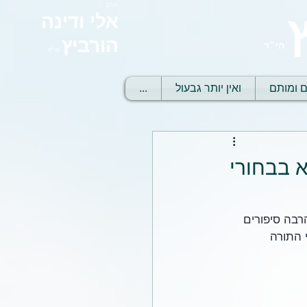
הרב
אלי ודינה
הורביץ
הי״ד
הי״ד
ם ומותם
ואין יותר גבעול
...
 בבחורי
רבה סיפורים 
 התורה 