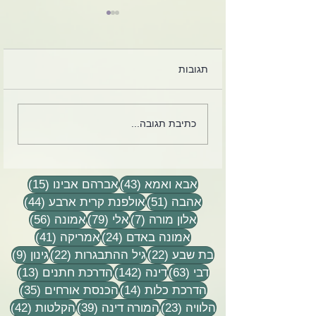
תגובות
 מרגיז. זה כל כך
קלפים מחייהם של הרב
כתיבת תגובה...
אלי ודינה הורביץ הי״ד
43 פוסטים
15 פוסטים
אבא ואמא
(43)
אברהם אבינו
(15)
51 פוסטים
44 פוסטים
אהבה
(51)
אולפנת קרית ארבע
(44)
7 פוסטים
79 פוסטים
56 פוסטים
אלון מורה
(7)
אלי
(79)
אמונה
(56)
24 פוסטים
41 פוסטים
אמונה באדם
(24)
אמריקה
(41)
22 פוסטים
22 פוסטים
9 פוסטים
בת שבע
(22)
גיל ההתבגרות
(22)
גינון
(9)
63 פוסטים
142 פוסטים
13 פוסטים
דבי
(63)
דינה
(142)
הדרכת חתנים
(13)
14 פוסטים
35 פוסטים
הדרכת כלות
(14)
הכנסת אורחים
(35)
23 פוסטים
39 פוסטים
42 פוסטי
הלוויה
(23)
המורה דינה
(39)
הקלטות
(42)