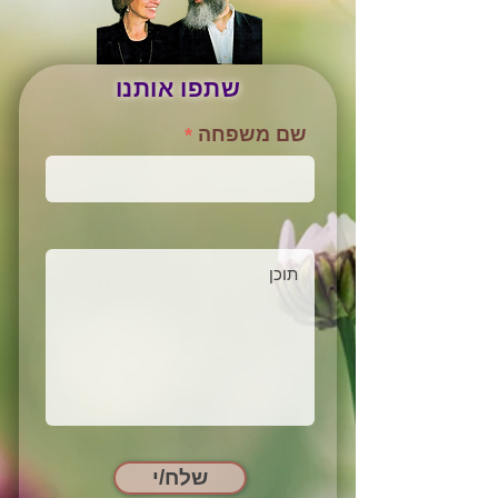
שתפו אותנו
שם משפחה
שלח/י