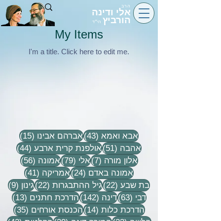
הרב
אלי ודינה
הורביץ
הי״ד
My Items
I'm a title. ​Click here to edit me.
43 פוסטים
15 פוסטים
אבא ואמא
(43)
אברהם אבינו
(15)
51 פוסטים
44 פוסטים
אהבה
(51)
אולפנת קרית ארבע
(44)
7 פוסטים
79 פוסטים
56 פוסטים
אלון מורה
(7)
אלי
(79)
אמונה
(56)
24 פוסטים
41 פוסטים
אמונה באדם
(24)
אמריקה
(41)
22 פוסטים
22 פוסטים
9 פוסטים
בת שבע
(22)
גיל ההתבגרות
(22)
גינון
(9)
63 פוסטים
142 פוסטים
13 פוסטים
דבי
(63)
דינה
(142)
הדרכת חתנים
(13)
14 פוסטים
35 פוסטים
הדרכת כלות
(14)
הכנסת אורחים
(35)