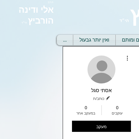
הרב
אלי ודינה
הורביץ
הי״ד
הי״ד
ם ומותם
ואין יותר גבעול
...
More actions
אסתי סגל
כותב/ת
0
0
עוקבים
במעקב אחר
מעקב