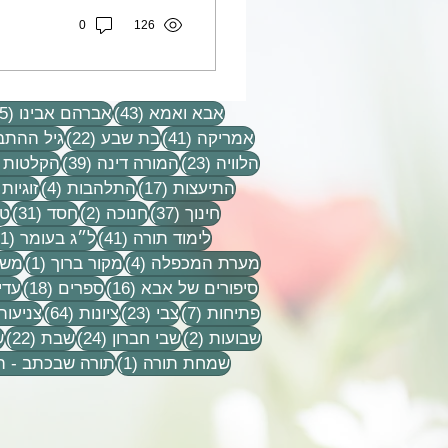
0
126
43 פוסטים
אבא ואמא
(43)
אברהם אבינו
(15)
41 פוסטים
22 פוסטים
אמריקה
(41)
בת שבע
(22)
גיל ההתב
23 פוסטים
39 פוסטים
הלוויה
(23)
המורה דינה
(39)
הקלטות
17 פוסטים
4 פוסטים
התיעצות
(17)
התלהבות
(4)
זוגיות
37 פוסטים
2 פוסטים
31 פוסט
חינוך
(37)
חנוכה
(2)
חסד
(31)
טל
41 פוסטים
לימוד תורה
(41)
ל״ג בעומר
(1)
4 פוסטים
פוסט
מערת המכפלה
(4)
מקור ברוך
(1)
משפ
16 פוסטים
18 פוסטים
סיפורים של אבא
(16)
ספרים
(18)
עדי
7 פוסטים
23 פוסטים
64 פוסטים
פתיחות
(7)
צבי
(23)
ציונות
(64)
צניעות
2 פוסטים
24 פוסטים
22 פ
שבועות
(2)
שבי חברון
(24)
שבת
(22)
ש
פוסט 1
שמחת תורה
(1)
תורה שבכתב - 