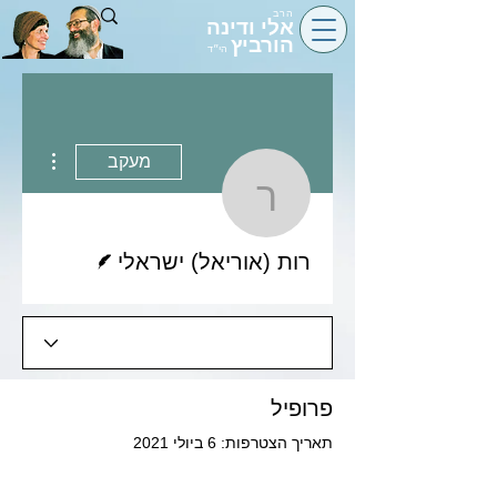
הרב
אלי ודינה
הורביץ
הי״ד
 actions
מעקב
רות (אוריאל) ישר
כותב/ת
רות (אוריאל) ישראלי
פרופיל
תאריך הצטרפות: 6 ביולי 2021