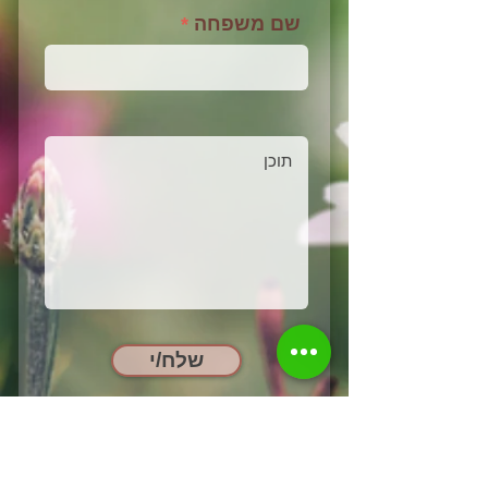
שם משפחה
שלח/י