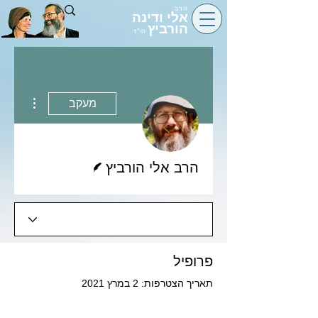
הרב
אלי ודינה
הורביץ
הי״ד
 actions
מעקב
כותב/ת
הרב אלי הורביץ
פרופיל
תאריך הצטרפות: 2 במרץ 2021