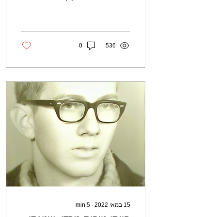
האומה.
דינור, אף אנו חוגגים בשמחה
את עצמאותנו, אבל אצלנו יום
העצמאות מחובר עם יום...
0
536
15 במאי 2022
∙
5
min