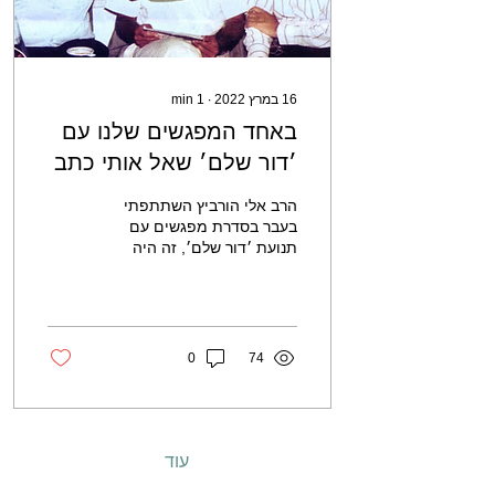
16 במרץ 2022
∙
1
min
באחד המפגשים שלנו עם
׳דור שלם׳ שאל אותי כתב
מ״ידיעות אחרונות״ למה
הרב אלי הורביץ השתתפתי
אני בא למפגשים? מה יש
בעבר בסדרת מפגשים עם
תנועת ׳דור שלם׳, זה היה
לי מזה?
בתקופה שאחרי רצח רבין והיו
מפגשים של בחורים מישיבת
תל אביב עם ׳דור...
0
74
עוד