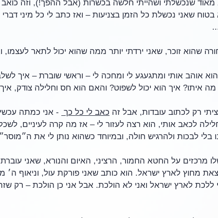
 מאוד שנכשלתי ושהייתי חלשה בכשרות (אבל ההפך!), וזה כואב ל
בטוח שאני נכשלת כל הזמן בצניעות – ואז כתב לי כל מיני דברי 
.
רה שהוא זוכר, שאני ירדתי יותר ממה שהוא יכול לתאר לעצמו, ואנ
הוא אוהב אותי ומתגעגע לי ומחכה לי – וראשי שוברת – איך לש
 איתו? איך הוא יכול לשפוט? והאם הוא חס וחלילה צודק, איך ז
ציתי רק לכתוב עובדות, אבל זה 
כאב לי כל כך 
 - אני כמתה עכשיו,
לילה לכאב אותי, הוא רצה לעזור לי – אז מה קרה לעיניים, לשכל 
בלי לבכות ולהרגיש חולה, ובמיוחד כשהוא נותן לי את ה״מוסר״
 מרכזים על החטא החמור, הרציני, האיום והנורא, שאני עוברת כל
צאת מחוץ לארץ ישראל. הוא כותב שאני פורקת עול, וניאוף ה׳ מפ
ללכת לארץ ישראל ואני לא הולכת. אבל אני כן הולכת – רק שזה