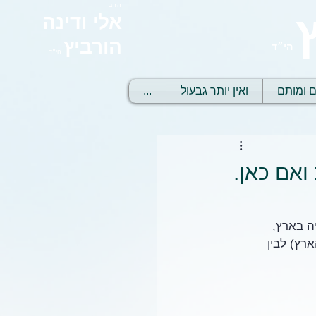
הרב
אלי ודינה
הורביץ
הי״ד
הי״ד
ם ומותם
ואין יותר גבעול
...
ואם כאן.
ה בארץ, 
ץ) לבין 