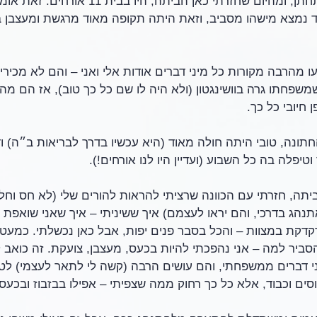
עוד עובדה: האח שלי התחתן, ומהיום שחזרתי כאן הביתה
יד נמצא מישהו מסביב, וזאת היתה תקופה מאוד מרגשת ומעצבן בש
ו מהרבה מקורות כל מיני דברים אודות אלי ואני – והם לא מכירי
שמשפחתו גרה בוושינגטון (ולא היה לו שם כל כך טוב), אז הם מ
 חיובי כל כך.
החתונה, טובי היתה חולה מאוד (היא עכשיו בדרך לבריאות ב״ה) 
וטיפלה בה כל השבוע (ועדיין היו לנו אורחים!).
ביתה, חזרתי עם הכוונה שרציתי להראות להורים שלי (לא חס וחל
נהג בדרכי, והם יראו לעצמם) איך ששיניתי – איך שאני שואפת 
מדקדקת במצוות – והכל בסבר פנים יפות, אבל כאן נכשלתי. כמעט
הסביר למה – אני נהפכתי להיות בכעס, מעצבן, צועקת. זה כואב ל
י דברים ממשפחתי, והם עושים הרבה (קשה לי לתאר לעצמי) לטוב
ים וכבוד, אלא כל כך רחוק ממה שצפיתי – אפילו בבזבוז ובכעס.