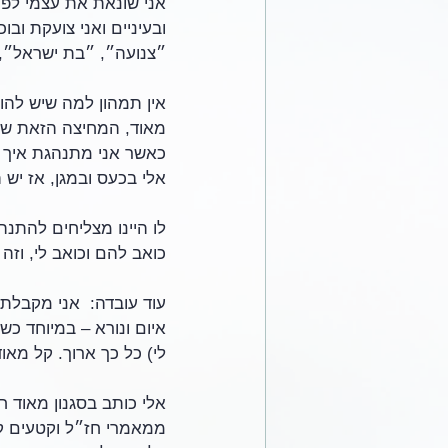
אני שונאת את עצמי לפ
ובעיניים ואני צועקת ו
״צנועה״, ״בת ישראל״, 
אין תמהון למה שיש להו
מאוד, המחיצה הזאת שהם
כאשר אני מתנהגת איך ש
אלי בכעס ובמגן, אז יש ה
לו היינו מצליחים להתנה
כואב להם וכואב לי, וזה 
עוד עובדה:  אני מקבלת
איום ונורא – במיוחד כ
לי) כל כך ארוך. קל מא
אלי כותב בסגנון מאוד 
ממאמרי חז״ל וקטעים קטנ