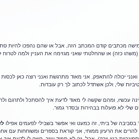
ישה מכתבים קודם המכתב הזה, אבל או שהם נהפכו להיות סת
משהו כזה) או שהחלטתי שאני מגזימה את העניין ולמה לטרוח לך
ואנני יכולה להתאפק. אני מאוד מתרגשת ואנני רוצה כאן לכסות א
ביות שלי, ולכן אשתדל לכתוב לך רק עובדות.
נה עכשיו, ומהם שקשה לי מאוד לדעת איך להסתכל ולתרגם ולהגיב
ם שלי לא פועלות בבהירות ובסדר גמור.
ד בסביבה של ביתי, זה כמעט ואי אפשר בשבילי לפעמים אפילו 
לז
להרים את הרעיון ממוחי, אני קוראת בספרים ומשוחחות עם אחרי
מינריות בניו-יורק), אבל  זה לא תמיד עוזר. קשה לי לדעת איך אנ