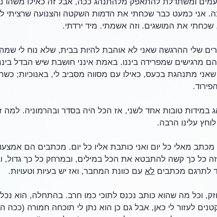
עמים ומשתדלת להתאפק מלהתנהג ככה, אבל זה כאילו משהו נכ
בוכה. אני כמעט כבר שכחתי את הדמות השקטה והצנועה שרציתי לח
שכחתי את המושגים. וזה אשמתי. מיד ירדתי. 
רים שלי ההרגשה שאני לא אוהבת להיות בבית, שלא נוח לי שמה.
 מרגישים שמפרידה ביננו. באמת אינני חושבת שיש הבדל ביננו
אני מתנהגת בכעס, כאילו עם מסווה מסביב לי, באנוכיות; כשה
פירוד.
ג במידות טובות אחד לשני, אז הכל היה בסדר ובהרמוניה. למה 
לוחץ עלינו הרבה.
 מכתב מאלי כל יום ואני כותבת אליו כל יום. מכתבים הם אמצע
שזה כל כך קשה להתבטא את הכל במילים, ובמרחק כל כך גדול, וב
וד לתרגם מכתבים 
לא
 עם כוונת המחבר, ואז יש בעיות וטעויות.
חזק, וכל מה שהוא כותב נכנס לתוכי כמו חרב. בהתחלה, הוא נכ
ים לעזור לי כאן, אבל גם כן הוא נתן לי תוכחה חמורה (ככה הר