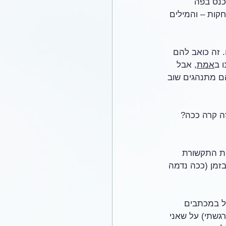
נס בפה 
קות – והמילים 
 זה כואב להם 
 ב
אמת
, אבל 
ם מתנהגים שוב 
זה קרה ככה? 
ות התקשורת 
זמן (ככה נדמה 
לל במכתבים 
גשתי) על שאני 