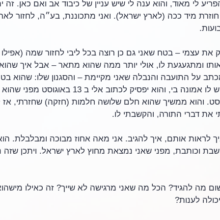
ריע לי מאוד, והוא ענה לי שיש עניין של כיבוד אב ואם כאן. זה 
חוזרת מיד ככה (לארץ ישראל). ואני מתכוננת, בע״ה, לחזור לאר
ועות.
את עצמי – בטח שאני גם כן רוצה בכל ליבי לחזור שמה (אפילו 
אותו ומתגעגעת לו, אולי יותר ממה שהוא מתאר – אבל איך שהוא 
תב על התועבה והנבלה שאני מקיימת – והסגנון שלו: שהוא בטו
משנתי ואראה, ואחזור, יש לו אמונה בי, והוא יפסיק לכתוב
 בדרך ב 20 באוגוסט. והוא ממשיך שהוא חלם שלושה חלמות (חזקה) שחזרתי, א
 את דברי התורה, והקשבתי לו.
ך לראות אותם, איך להגיב. אני מאה אחוז מבוכה ומבלבלת. הוא 
בת וכותבת, מפני שאני נמצאת מחוץ לארץ ישראל. ויתכן שזה נכ
ום מה להגיד? הכל מה שאני מרגישה לא שייך? זה כאילו מישהוא
כולה לענות? 