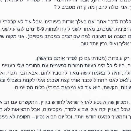
 אני יכולה להבין מה קורה מסביב לי?
ללכת לדבר אתך ועם בעלך אודות בעיותינו, אבל עוד לא קבלתי 
הלך עוד (וזאת עוד בעיה רצינית, שמכתב מאחד לשני לוק
ם תגובה או תשובה למה שכותבים במכתב מסויים). אני מקוה ש
אליך ואולי נבין יותר טוב.
 רק עובדות (מטרתי גם כן לסדר אותם בראשי).
היו לי כל מיני בעיות חמורות לפעמים עם ההורים שלי בענייני כ
לה, והיה לי באמת קשה מאוד להסביר להם. אבא הבין תכף, ואף
לאט לאט התחיל לכבד אותי קצת ושכנע אימי לקנות בשבילי ובשב
נות, הקשות, היא עוד לא נמצאת בביתי) כלים מסויימים.
י, ומכיוון שהוא נסע לארץ ישראל לחודש בקיץ, התקשרנו עם רב אח
שכל העניין יקח אולי שבוע לסדר, מקסימום, אבל המציאות לא 
ך והמשיך כמעט חודש ויותר, וכל יום הביא נסיון – תקופה לא נעימ