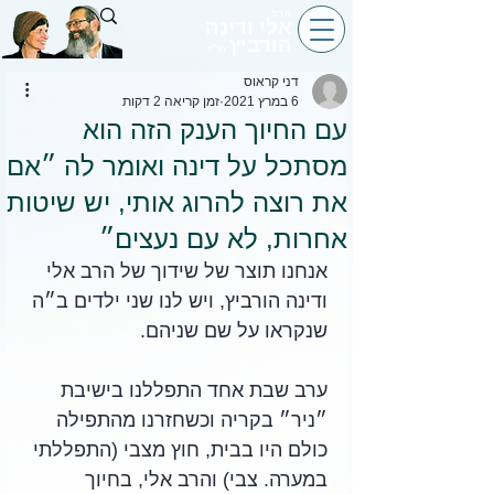
הרב
אלי ודינה
הורביץ
הי״ד
דני קראוס
6 במרץ 2021
זמן קריאה 2 דקות
עם החיוך הענק הזה הוא
מסתכל על דינה ואומר לה ״אם
את רוצה להרוג אותי, יש שיטות
אחרות, לא עם נעצים״
אנחנו תוצר של שידוך של הרב אלי 
ודינה הורביץ, ויש לנו שני ילדים ב״ה 
שנקראו על שם שניהם. 
ערב שבת אחד התפללנו בישיבת 
״ניר״ בקריה וכשחזרנו מהתפילה 
כולם היו בבית, חוץ מצבי (התפללתי 
במערה. צבי) והרב אלי, בחיוך 