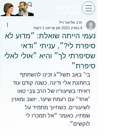
הרב
אלי ודינה
הורביץ
הי״ד
הרב אליעזר וייל
4 במרץ 2021
זמן קריאה 1 דקות
נעמי הייתה שואלת: ״מדוע לא
סיפרת לי?״, עניתי ״ודאי
שסיפרתי לך״ והיא ״אולי לאלי
סיפרת״
בי׳ באב תשל״ג זכינו להשתתף 
בחתונת אלי ודינה. כשנה קודם עוד 
ראיתי בשיעוריו של הרב צבי טאו 
׳אחד׳ עם רעמת שיער, יושב ומאזין 
לשיעורים, כשחיוך מתמיד על 
שפתיו, כאומר ״אל תמכרו לי 
לוקשים״.