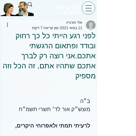
הרב
אלי ודינה
הורביץ
הי״ד
אלי הורביץ
11 במאי 2021
זמן קריאה 7 דקות
לפני רגע הייתי כל כך רחוק
ובודד ופתאום הרגשתי
אתכם.אני רוצה רק לברך
אתכם שתהיו אתם, זה הכל וזה
מספיק
ב״ה
מוצש״ק אור לד׳ תשרי תשמ״ח
לרעיתי תמתי ולאפרוחי היקרים,