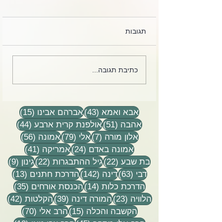
תגובות
 מרגיז. זה כל כך
קלפים מחייהם של הרב
כתיבת תגובה...
אלי ודינה הורביץ הי״ד
43 פוסטים
15 פוסטים
אבא ואמא
(43)
אברהם אבינו
(15)
51 פוסטים
44 פוסטים
אהבה
(51)
אולפנת קרית ארבע
(44)
7 פוסטים
79 פוסטים
56 פוסטים
אלון מורה
(7)
אלי
(79)
אמונה
(56)
24 פוסטים
41 פוסטים
אמונה באדם
(24)
אמריקה
(41)
22 פוסטים
22 פוסטים
9 פוסטים
בת שבע
(22)
גיל ההתבגרות
(22)
גינון
(9)
63 פוסטים
142 פוסטים
13 פוסטים
דבי
(63)
דינה
(142)
הדרכת חתנים
(13)
14 פוסטים
35 פוסטים
הדרכת כלות
(14)
הכנסת אורחים
(35)
23 פוסטים
39 פוסטים
42 פוסטי
הלוויה
(23)
המורה דינה
(39)
הקלטות
(42)
15 פוסטים
70 פוסטים
הקשבה והכלה
(15)
הרב אלי
(70)