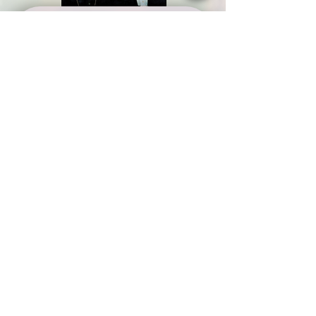
שתפו אותנו
שם משפחה
שלח/י