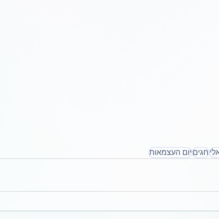
לי
חגים
יום העצמאות