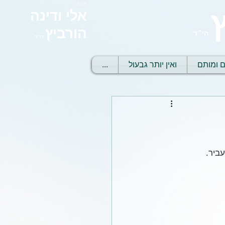
הרב
אלי ודינה
הורביץ
הי״ד
הי״ד
ם ומותם
ואין יותר גבעול
...
ביר. 