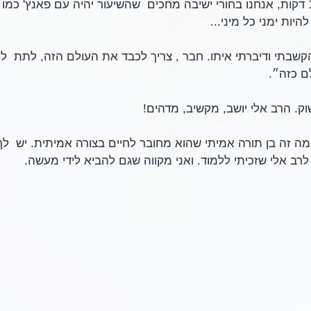
ככה משך אותנו איזה 10 דקות, אנחנו בחורי ישיבה מחכים  שהשיעור יהיה עם פאנץ' 
יות ימני כל מיני... 
שבתי ודיברתי איתו. חבר , צריך לכבד את העולם הזה, לתת  לו
ם כזה״.
בשוק. הרב אלי יושב, מקשיב, מדהים!
 זה בן תורה אמיתי שהוא מחובר לחיים בצורה אמיתית. יש  לך 
רב אלי שזכיתי ללמוד. ואני מקווה שגם להביא לידי מעשה. 