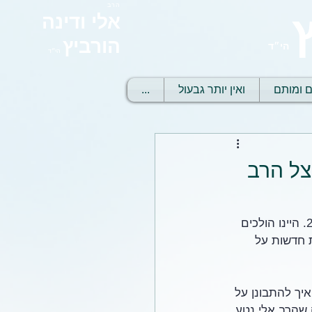
הרב
אלי ודינה
הורביץ
הי״ד
הי״ד
ם ומותם
ואין יותר גבעול
...
צל הרב
בשבת בצהריים, העונג שבת שלנו היה אצל הרב אלי בקרית ארבע. היינו  חבורה של 20-30. היינו הולכים 
 חדשות על 
יך להתבונן על 
שהרב אלי נטע 