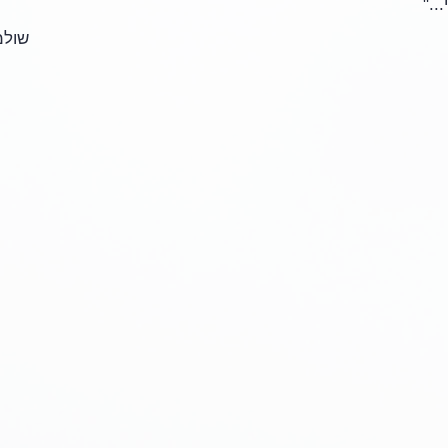
.."
שולמ