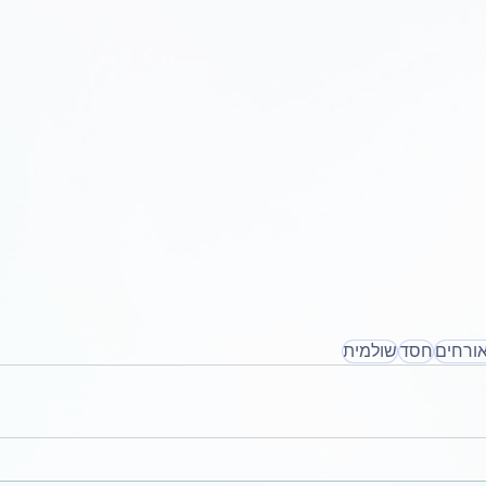
ורחים
חסד
שולמית