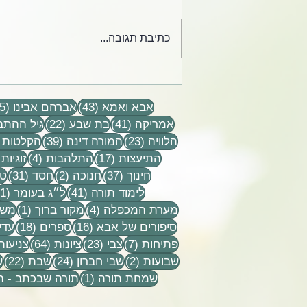
כתיבת תגובה...
קלפים מחייהם של הרב אלי
ודינה הורביץ הי״ד
43 פוסטים
אבא ואמא
(43)
אברהם אבינו
(15)
41 פוסטים
22 פוסטים
אמריקה
(41)
בת שבע
(22)
גיל ההתב
23 פוסטים
39 פוסטים
הלוויה
(23)
המורה דינה
(39)
הקלטות
17 פוסטים
4 פוסטים
התיעצות
(17)
התלהבות
(4)
זוגיות
37 פוסטים
2 פוסטים
31 פוסט
חינוך
(37)
חנוכה
(2)
חסד
(31)
טל
41 פוסטים
לימוד תורה
(41)
ל״ג בעומר
(1)
4 פוסטים
פוסט
מערת המכפלה
(4)
מקור ברוך
(1)
משפ
16 פוסטים
18 פוסטים
סיפורים של אבא
(16)
ספרים
(18)
עדי
7 פוסטים
23 פוסטים
64 פוסטים
פתיחות
(7)
צבי
(23)
ציונות
(64)
צניעות
2 פוסטים
24 פוסטים
22 פ
שבועות
(2)
שבי חברון
(24)
שבת
(22)
ש
פוסט 1
שמחת תורה
(1)
תורה שבכתב - 