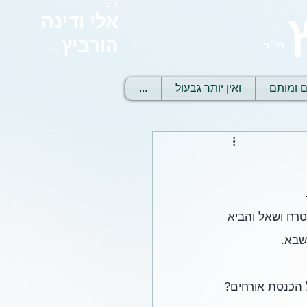
הרב
אלי ודינה
הורביץ
הי״ד
הי״ד
ם ומותם
ואין יותר גבעול
...
טרח ושאל והביא 
שבא. 
 הכנסת אורחים? 