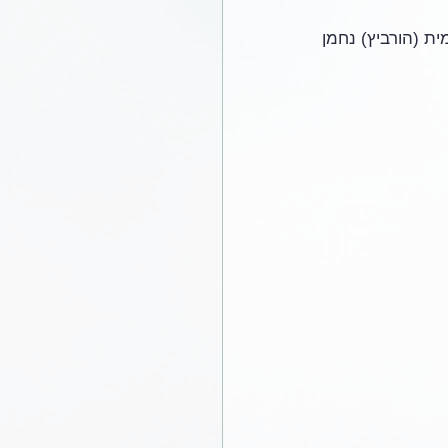
ית (הורביץ) נחמן