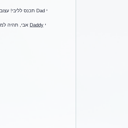
י Dad תכנס לליבי! עצוב לי ומבולבל לי. אני לא יודעת לגבי ילדי, גופי, עצמי, אלי – אני זקוקה לעזרה כעט
 י 
Daddy
 אבי, תהיה למל