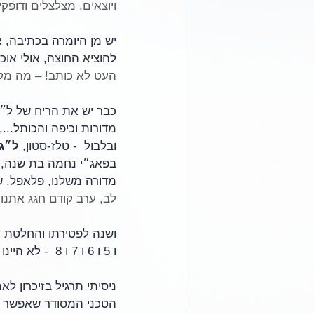
ויוצאים, מצלצלים ודופק
יש מן היומרה בכתיבה, אב
להוציא החוצה, אולי או
העט לא כותב! – מה מק
כבר יש את הריח של ל״ג
מדורות וכיפה והכותל..., 
ובלבול  - טלז-סטון, 
ל״ג
בפאג״י נחמה בת שנה, 
מדורה משלנו, פלאפל, שי
לב, ערב קודם חגג אתנ
ו 5 ו 6 ו 7 ו 8  - לא היינו (בבית קברות באזכרה של אבא) בת מצווה (של נחמה), והיום...
ניסיתי תרגיל בזיכרון לא
הטכני המסודר שאפשר לת