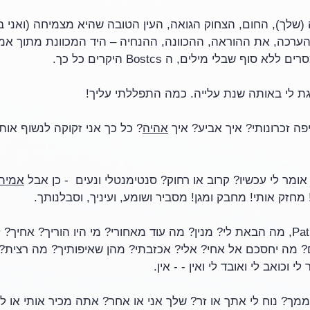
(שלך), החום, הצחוק הגואה, העין הטובה שהיא מצמיחה (ואני 
הערכה, את ההוראה, ההכוונה, ההנחיה – היד המכוונת מתוך אמון
ף שבלי מילים, ה Bostcs היקרים כל כך. 
ת לי באותה שנת עלייה. כמה התפללתי עליך!
אהיה
? כל כך אני זקוקה לנשוף אות
ר לי עכשיו? קרוב או רחוק? סנטימנטלי ונעים  - כן אבל 
אמיתי
מחזק אותי! מחבק ומגן! מסביר ושומע, ועיניך, וסבלנותך.
אורך כוחך ואור רוחך, ה Pat, מה הבאת לי? מנין? מה עוד מאחורי? מי היו הוריך?
 חייכם? מה יחסכם אל אחי? אלי? אכזבתי? מהן שאיפותיך? מה רצית?
לי וכואב לי ואובד לי ואין - - אין.
ממך? נוח לי אתך או זר? שלך אני או אחר? אתה מכיר אותי או ל