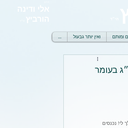
הרב
אלי ודינה
הורביץ
הי״ד
הי״ד
ם ומותם
ואין יותר גבעול
...
״ג בעומר
 לי! נכנסים 