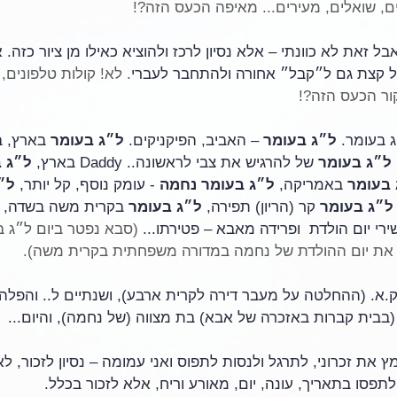
ים, שואלים, מעירים... מאיפה הכעס הזה?!
ל זאת לא כוונתי – אלא נסיון לרכז ולהוציא כאילו מן ציור כזה. 
כל קצת גם ל״קבל״ אחורה ולהתחבר לעברי
. לא! קולות טלפונים, 
ור הכעס הזה?!
 בעומר. 
ל״ג בעומר
 – האביב, הפיקניקים. 
ל״ג בעומר
 בארץ, ב
ל״ג בעומר
 של להרגיש את צבי לראשונה.. Daddy בארץ, 
ל״ג 
 בעומר
 באמריקה, 
ל״ג בעומר נחמה
 - עומק נוסף, קל יותר, 
ל״
ל״ג בעומר
 קר (הריון) תפירה, 
ל״ג בעומר
 בקרית משה בשדה, 
רי יום הולדת  ופרידה מאבא – פטירתו... 
(סבא נפטר ביום ל״ג 
ו את יום ההולדת של נחמה במדורה משפחתית בקרית משה).
מץ את זכרוני, לתרגל ולנסות לתפוס ואני עמומה – נסיון לזכור, ל
פסו בתאריך, עונה, יום, מאורע וריח, אלא לזכור בכלל.