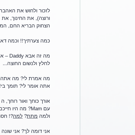
לזכור ולחוש את האהבה 
ורוצה), את החינוך, את 
הצחוק הבריא החם, המסרים ללא סו
כמה צערתיך!! וכמה דאג
מה זה אבא Daddy – איפה זכרונותי? איך אביע? איך 
לחלץ ולנשום החוצה... 
מה אמרת לי? מה אתה אומ
אתה אומר לי? תומך בי! 
עם Mam? מה היו
ולמה 
מתת
? 
למה
?! חסר 
אני דומה לך? אני שונה 