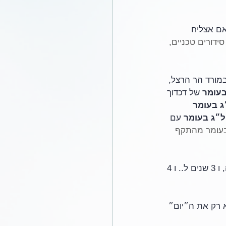
אם אצליח 
סידורים טכניים, 
מורד הר הרצל, 
בעומר
 של דכדוך 
ג בעומר
ל״ג בעומר
 עם 
בעומר מהתקף 
ושנה לפטירתו והחלטת ק.א. (ההחלטה על מעבר דירה לקרית ארבע), ושנתיים ל.. והפלה, ו 3 שנים ל.. ו 4 
א רק את ה״יום״ 