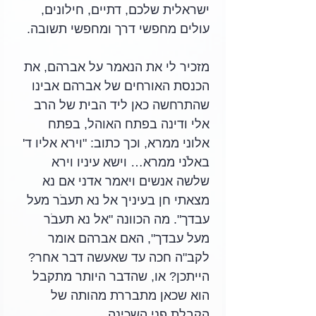
ישראלית שלכם, דתיים, חילונים, 
עולים מחפשי דרך ומחפשי תשובה.
מזכיר לי את הנאמר על אברהם, את 
הכנסת האורחים של אברהם אבינו 
שהתרחשה כאן ליד הבית של הרב 
אלי ודינה בפתח האוהל, בפתח 
אלוני ממרא, וכך כתוב: "וירא אליו ד' 
באלֹני ממרא… וישא עיניו וירא 
שלשה אנשים ויאמר אדני אם נא 
מצאתי חן בעיניך אל נא תעבֹר מעל 
עבדך". מה הכוונה "אל נא תעבֹר 
מעל עבדך", האם אברהם אומר 
לקב"ה חכה עד שאעשה דבר אחר? 
הייתכן? או, שהדבר היותר מתקבל 
הוא שכאן מתבררת מהותה של 
הקבלת פני השכינה.