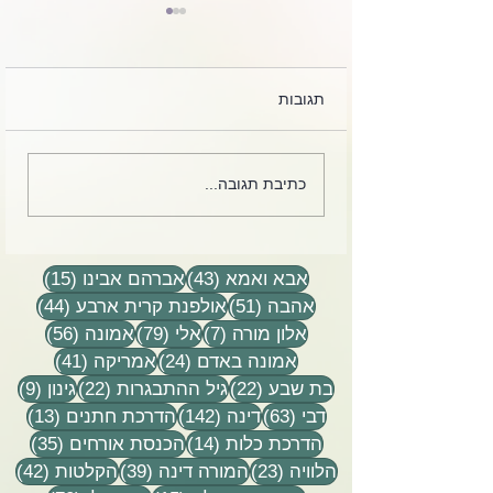
תגובות
 מרגיז. זה כל כך
קלפים מחייהם של הרב
כתיבת תגובה...
אלי ודינה הורביץ הי״ד
43 פוסטים
15 פוסטים
אבא ואמא
(43)
אברהם אבינו
(15)
51 פוסטים
44 פוסטים
אהבה
(51)
אולפנת קרית ארבע
(44)
7 פוסטים
79 פוסטים
56 פוסטים
אלון מורה
(7)
אלי
(79)
אמונה
(56)
24 פוסטים
41 פוסטים
אמונה באדם
(24)
אמריקה
(41)
22 פוסטים
22 פוסטים
9 פוסטים
בת שבע
(22)
גיל ההתבגרות
(22)
גינון
(9)
63 פוסטים
142 פוסטים
13 פוסטים
דבי
(63)
דינה
(142)
הדרכת חתנים
(13)
14 פוסטים
35 פוסטים
הדרכת כלות
(14)
הכנסת אורחים
(35)
23 פוסטים
39 פוסטים
42 פוסטי
הלוויה
(23)
המורה דינה
(39)
הקלטות
(42)