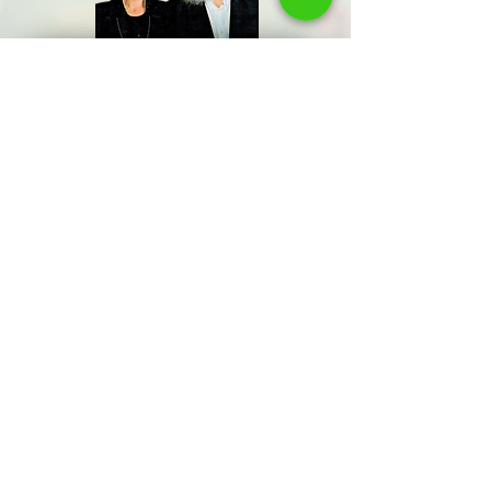
שתפו אותנו
שם משפחה
שלח/י