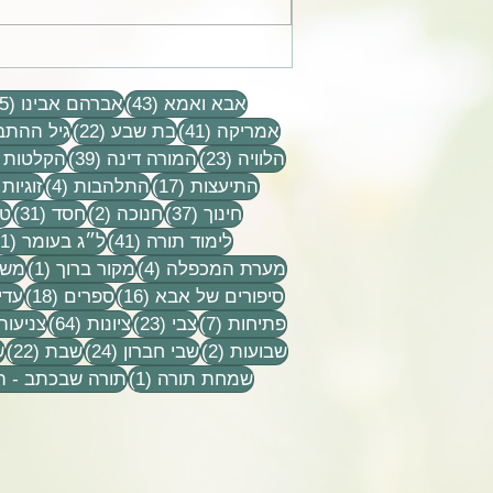
החיבור כביכול בין קודש לחול
בין דרור לבין עול לכאורה
43 פוסטים
מטריד ומעצבן אך מי כמוך מבין
אבא ואמא
(43)
אברהם אבינו
(15)
שאין סתירה מכל מין
41 פוסטים
22 פוסטים
אמריקה
(41)
בת שבע
(22)
גיל ההתב
23 פוסטים
39 פוסטים
הלוויה
(23)
המורה דינה
(39)
הקלטות
17 פוסטים
4 פוסטים
התיעצות
(17)
התלהבות
(4)
זוגיות
37 פוסטים
2 פוסטים
31 פוסט
חינוך
(37)
חנוכה
(2)
חסד
(31)
טל
41 פוסטים
לימוד תורה
(41)
ל״ג בעומר
(1)
4 פוסטים
פוסט
מערת המכפלה
(4)
מקור ברוך
(1)
משפ
16 פוסטים
18 פוסטים
סיפורים של אבא
(16)
ספרים
(18)
עדי
7 פוסטים
23 פוסטים
64 פוסטים
פתיחות
(7)
צבי
(23)
ציונות
(64)
צניעות
2 פוסטים
24 פוסטים
22 פ
שבועות
(2)
שבי חברון
(24)
שבת
(22)
ש
פוסט 1
שמחת תורה
(1)
תורה שבכתב - 