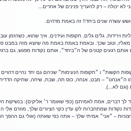
י לא יכולה – רק להעריך פנינים של אחרים...
 ושש עשרה שנים ביחד!! זה באמת מדהים. 
יות וירידות, גלים גלים, תקופות ועידנים. איך שהוא, כשהזמן עו
באמת: הם אותם רגעים קטנים של ה״ביחד״, אותם נקודות מפגש, גם ברגע
ות הקשות״ ו ״תקופות הנעימות״ שניהם גם יחד נהיים דהויים ומ
ו ה״אנחנו״ – מבט, אנחה, כוס תה, שבת, שיחה, שתיקה הדדית, 
וגם לא...).
 לך דברים, אמת לאמיתם (כפי שאומר ר׳ אליקים): בנשיקות הל
ות נקודות שמתחברות לקו עדין כקוי הציורים שלך, מוזרם אֵלַי ה
וניות – ״אני״ אמיתי שלך – אתה כפי שאתה (אולי גם ההפך הוא 