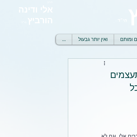
הרב
אלי ודינה
הורביץ
הי״ד
הי״ד
ם ומותם
ואין יותר גבעול
...
תעצמים
ל
ים אלו, וגם לא 