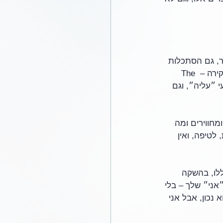
בר, גם הסתכלות 
כזאת היא הופכת למובן מאליו, וטוב שכך. ובאמת באמת באמת מה שיוצא מזה במבט סקירה – The 
י ״עליה״, וגם 
חווירים ומה 
לטיפה, ואין 
לו, בהשקה 
״אני״ שלך – בלי 
נכון, אבל אני 