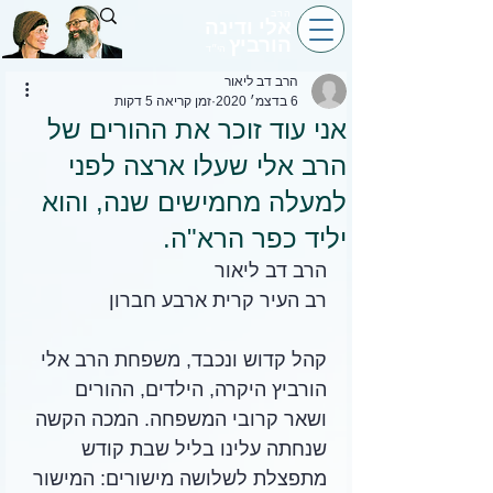
הרב
אלי ודינה
הורביץ
הי״ד
הרב דב ליאור
6 בדצמ׳ 2020
זמן קריאה 5 דקות
אני עוד זוכר את ההורים של
הרב אלי שעלו ארצה לפני
למעלה מחמישים שנה, והוא
יליד כפר הרא"ה.
הרב דב ליאור
רב העיר קרית ארבע חברון
קהל קדוש ונכבד, משפחת הרב אלי 
הורביץ היקרה, הילדים, ההורים 
ושאר קרובי המשפחה. המכה הקשה 
שנחתה עלינו בליל שבת קודש 
מתפצלת לשלושה מישורים: המישור 