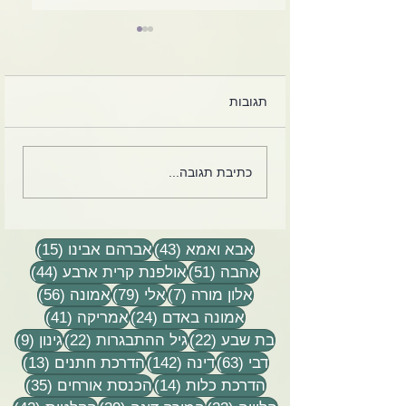
תגובות
כים לחיות בתקופה
צבי הורביץ מספר על הוריו,
כתיבת תגובה...
 וקיטוב בעם וטוב
הרב אלי ודינה הורביץ
בטקס יום הזיכרון בהושעיה
- תשפ״ג 2023
43 פוסטים
15 פוסטים
אבא ואמא
(43)
אברהם אבינו
(15)
51 פוסטים
44 פוסטים
אהבה
(51)
אולפנת קרית ארבע
(44)
7 פוסטים
79 פוסטים
56 פוסטים
אלון מורה
(7)
אלי
(79)
אמונה
(56)
24 פוסטים
41 פוסטים
אמונה באדם
(24)
אמריקה
(41)
22 פוסטים
22 פוסטים
9 פוסטים
בת שבע
(22)
גיל ההתבגרות
(22)
גינון
(9)
63 פוסטים
142 פוסטים
13 פוסטים
דבי
(63)
דינה
(142)
הדרכת חתנים
(13)
14 פוסטים
35 פוסטים
הדרכת כלות
(14)
הכנסת אורחים
(35)