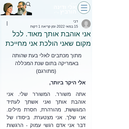
הרב
אלי ודינה
הורביץ
הי״ד
דבי
15 במאי 2022
זמן קריאה 1 דקות
אני אוהבת אותך מאוד. לכל
מקום שאני הולכת אני מחייכת
מתוך מכתבים לאלי בעת שהותה 
באמריקה בתום שנת המכללה 
(מתורגם)
אלי היקר ביותר,
אתה משורר. המשורר שלי. אני 
אוהבת אותך ואני אשתך לעתיד 
המגששת, מהורהרת, חסרת מילים. 
אני שלך. אני מצטערת. ביסודו של 
דבר אני אדם רגשי עמוק - הרגשות 