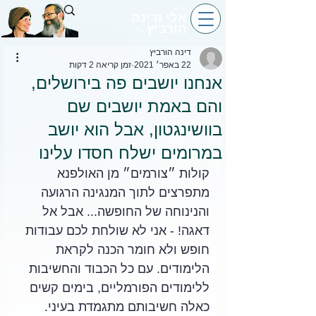
הרב
אלי ודינה
הורביץ
הי״ד
דינה הורביץ
22 באפר׳ 2021
זמן קריאה 2 דקות
אנחנו יושבים פה בירושלים,
והם באמת יושבים שם
בוושינגטון, אבל הוא יושב
במרומים ישלח חסדו עלינו
קולות ״צורמים״ מן האולפנא 
מתפרצים לתוך המנגינה הרגועה 
והנינוחה של החופשה... אבל אל 
דאגה! - אני לא שולחת לכם עבודות 
חופש ולא חומר הכנה לקראת 
הלימודים. עם כל הכבוד והחשיבות 
ללימודים הפורמליים, בימים קשים 
כאלה חשיבותם מתגמדת בעיני. 