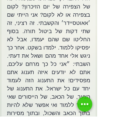
של הצפירה של יום הזיכרון? לקום 
בצפירה או לא לקום? אני הייתי שם 
׳אאוטסיידר׳ והקשבתי. זה רציני, זה 
שתי דקות של ביטול תורה. בסוף 
החליטו שם שהם יעמדו, אבל לא 
יפסיקו ללמוד. ילמדו בשקט. אחר כך 
ניגש אלי אחד מהם ושאל את דעתי. 
השבתי: ״אני כל כך מרחם עליכם, 
אתם לא יודעים איזה תענוג אתם 
מפסידים! את התענוג הזה לעמוד 
יחד עם כל ישראל. את התענוג של 
הצער, של הכאב, של הייסורים שאי 
אפשר ללמוד ואי אפשר שלא להיות 
בתוך הכאב והשכול, ובתוך מסירות 
הנפש וחירוף הנפש זה עיקר החיים, 
זה תענוג החיים