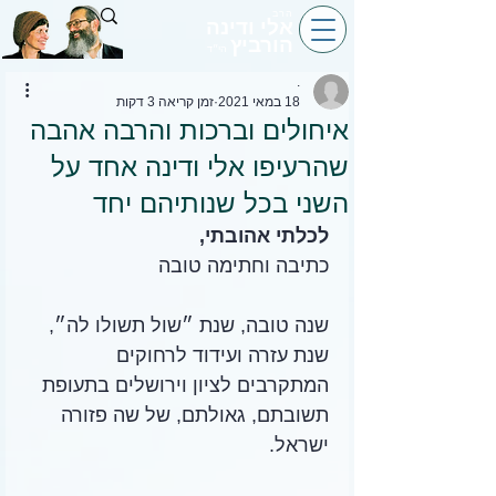
הרב
אלי ודינה
הורביץ
הי״ד
.
18 במאי 2021
זמן קריאה 3 דקות
איחולים וברכות והרבה אהבה
שהרעיפו אלי ודינה אחד על
השני בכל שנותיהם יחד
לכלתי אהובתי,
כתיבה וחתימה טובה
שנה טובה, שנת ״שול תשולו לה״, 
שנת עזרה ועידוד לרחוקים 
המתקרבים לציון וירושלים בתעופת 
תשובתם, גאולתם, של שה פזורה 
ישראל.