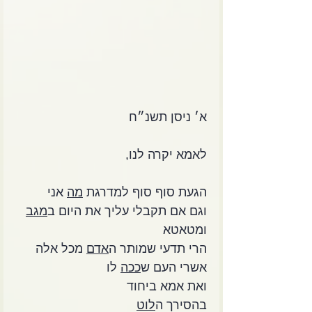
א׳ ניסן תשנ״ח
לאמא יקרה לנו,
הגעת סוף סוף למדרגת 
מה
 אני
וגם אם תקבלי עליך את היום ב
מגב
ומטאטא
הרי תדעי שמותר ה
אדם
 מכל אלה
אשרי העם ש
ככה
 לו
ואת אמא ביחוד
בהסירך ה
לוט