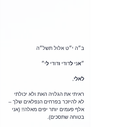
ב״ה י״ט אלול תשל״ה
״
א
ני 
ל
דודי 
ו
דודי 
ל
י״
לאלי
, 
ראיתי את הגלויה האת ולא יכולתי 
לא להיזכר בפרחים הנפלאים שלך – 
אלף פעמים יותר יפים מאלה!! (אני 
בטוחה שתסכים).