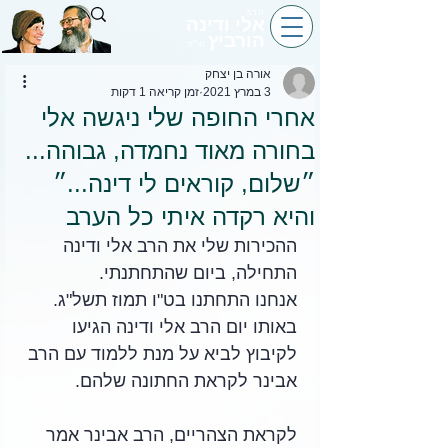
הרב
אלי ודינה
הורביץ
הי״ד
אורה בן יצחק
3 במרץ 2021
זמן קריאה 1 דקות
אחרי החופה שלי ניגשה אלי
בחורה מאוד נחמדה, גבוהה...
״שלום, קוראים לי דינה...״
והיא רקדה איתי כל הערב
ההכירות שלי את הרב אלי ודינה 
התחילה, ביום שהתחתנתי. 
אנחנו התחתנו בט"ו תמוז תשל"ג. 
באותו יום הרב אלי ודינה הגיעו 
לקיבוץ לביא על מנת ללמוד עם הרב 
אבינר לקראת החתונה שלהם. 
לקראת הצהריים, הרב אבינר אמר 