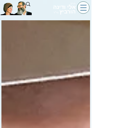
הרב
אלי ודינה
הורביץ
הי״ד