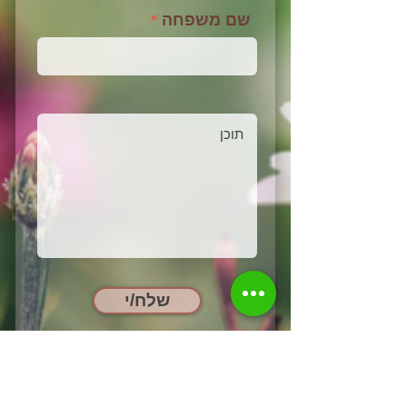
שם משפחה
שלח/י