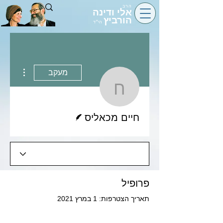
הרב
אלי ודינה
הורביץ
הי״ד
 actions
מעקב
חיים מכאליס
כותב/ת
חיים מכאליס
פרופיל
תאריך הצטרפות: 1 במרץ 2021