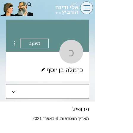
הרב
אלי ודינה
הורביץ
הי״ד
 actions
מעקב
כרמלה בן יוסף
כותב/ת
כרמלה בן יוסף
פרופיל
תאריך הצטרפות: 6 באפר׳ 2021