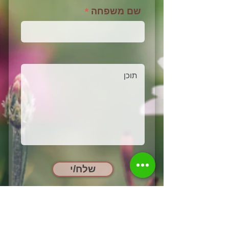
שם משפחה
שלח/י