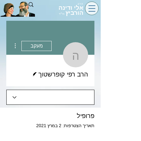
הרב
אלי ודינה
הורביץ
הי״ד
 actions
מעקב
הרב רפי קופרשט
כותב/ת
הרב רפי קופרשטוך
פרופיל
תאריך הצטרפות: 2 במרץ 2021