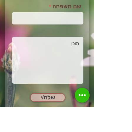
שם משפחה
שלח/י