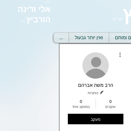
הרב
אלי ודינה
הורביץ
הי״ד
הי״ד
ם ומותם
ואין יותר גבעול
...
More actions
הרב משה אברהם
כותב/ת
0
0
עוקבים
במעקב אחר
מעקב