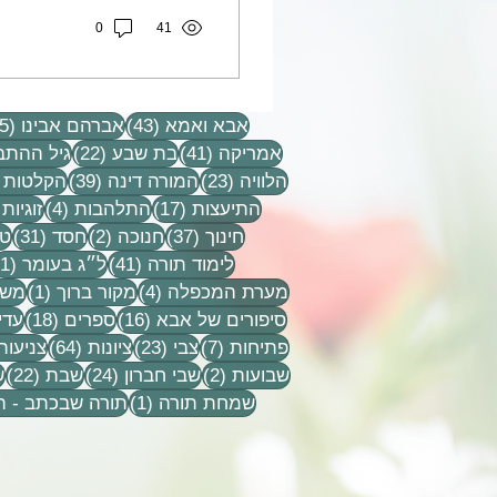
0
41
43 פוסטים
אבא ואמא
(43)
אברהם אבינו
(15)
41 פוסטים
22 פוסטים
אמריקה
(41)
בת שבע
(22)
גיל ההתב
23 פוסטים
39 פוסטים
הלוויה
(23)
המורה דינה
(39)
הקלטות
17 פוסטים
4 פוסטים
התיעצות
(17)
התלהבות
(4)
זוגיות
37 פוסטים
2 פוסטים
31 פוסט
חינוך
(37)
חנוכה
(2)
חסד
(31)
טל
41 פוסטים
לימוד תורה
(41)
ל״ג בעומר
(1)
4 פוסטים
פוסט
מערת המכפלה
(4)
מקור ברוך
(1)
משפ
16 פוסטים
18 פוסטים
סיפורים של אבא
(16)
ספרים
(18)
עדי
7 פוסטים
23 פוסטים
64 פוסטים
פתיחות
(7)
צבי
(23)
ציונות
(64)
צניעות
2 פוסטים
24 פוסטים
22 פ
שבועות
(2)
שבי חברון
(24)
שבת
(22)
ש
פוסט 1
שמחת תורה
(1)
תורה שבכתב - 