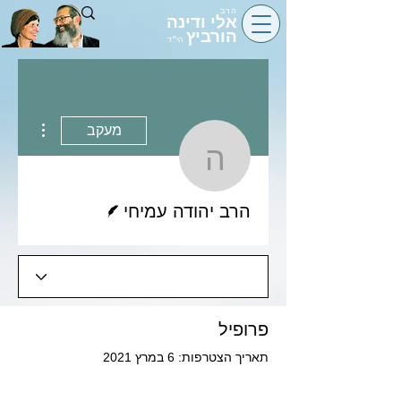
הרב
אלי ודינה
הורביץ
הי״ד
 actions
מעקב
הרב יהודה עמיחי
כותב/ת
הרב יהודה עמיחי
פרופיל
תאריך הצטרפות: 6 במרץ 2021