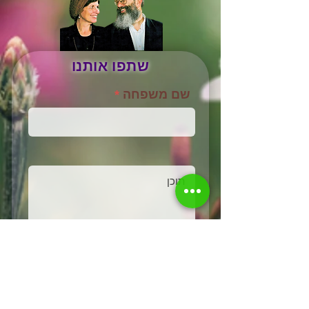
שתפו אותנו
שם משפחה
שלח/י