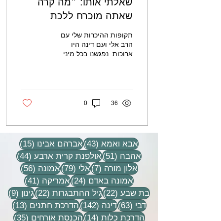
שאלתי אותו: ״מה קרה
שאתה מוכרח ללכת
למערת המכפלה?״
תקופות ההיכרות שלי עם
הרב אלי ועם דינה היו
ארוכות. נפגשנו בכל מיני
צמתים, במרכז הרב, (שם
עדיין לא היינו כל כך קרובים,
הרב אלי מבוגר...
0
36
43 פוסטים
15 פוסטים
אבא ואמא
(43)
אברהם אבינו
(15)
51 פוסטים
44 פוסטים
אהבה
(51)
אולפנת קרית ארבע
(44)
7 פוסטים
79 פוסטים
56 פוסטים
אלון מורה
(7)
אלי
(79)
אמונה
(56)
24 פוסטים
41 פוסטים
אמונה באדם
(24)
אמריקה
(41)
22 פוסטים
22 פוסטים
9 פוסטים
בת שבע
(22)
גיל ההתבגרות
(22)
גינון
(9)
63 פוסטים
142 פוסטים
13 פוסטים
דבי
(63)
דינה
(142)
הדרכת חתנים
(13)
14 פוסטים
35 פוסטים
הדרכת כלות
(14)
הכנסת אורחים
(35)