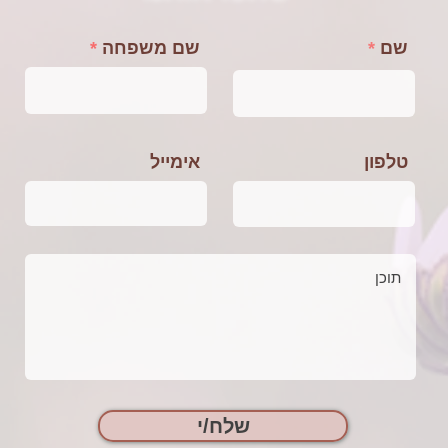
שם
שם משפחה
טלפון
אימייל
שלח/י