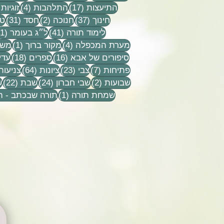
17 פוסטים
4 פוסטים
התיעצות
(17)
התלהבות
(4)
זוגיות
37 פוסטים
2 פוסטים
31 פוסט
חינוך
(37)
חנוכה
(2)
חסד
(31)
טל
41 פוסטים
לימוד תורה
(41)
ל״ג בעומר
(1)
4 פוסטים
פוסט
מערת המכפלה
(4)
מקור ברוך
(1)
משפ
16 פוסטים
18 פוסטים
סיפורים של אבא
(16)
ספרים
(18)
עדי
7 פוסטים
23 פוסטים
64 פוסטים
פתיחות
(7)
צבי
(23)
ציונות
(64)
צניעות
2 פוסטים
24 פוסטים
22 פ
שבועות
(2)
שבי חברון
(24)
שבת
(22)
ש
פוסט 1
שמחת תורה
(1)
תורה שבכתב - 