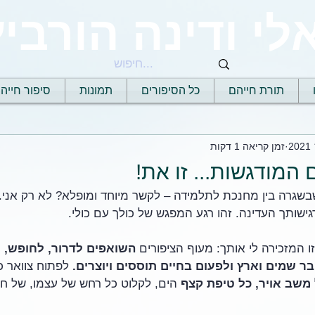
לי ודינה הורביץ
תורת חייהם
כל הסיפורים
תמונות
סיפור חייה
זמן קריאה 1 דקות
המודגשות... זו את!
שגרה בין מחנכת לתלמידה – לקשר מיוחד ומופלא? לא רק אני.
ישותך העדינה. זהו רגע המפגש של כולך עם כולי.
ו המזכירה לי אותך: מעוף הציפורים 
השואפים לדרור, לחופש, לר
חבר שמים וארץ ולפעום בחיים תוססים ויוצרים. 
לפתוח צוואר כ
משב אויר, כל טיפת קצף
 הים, לקלוט כל רחש של עצמו, של חב