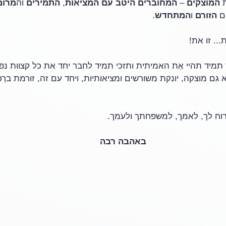
 
המוצקים
 – 
המחוברים היטב עם המציאות
, 
התמירים
 וה
מרומ
ם 
הזורם
 ו
המתחדש
.  
.. זו את!
 תמיד תהיי אַת האמיתית ותזכי תמיד לחבר יחד את כל קצוות 
 גם מוצקה, יונקת משורשים ומציאותיות, ויחד עם זה, זורמת ברַכ
רוח לך, לאמך, למשפחתך ולעמך.
באהבה רבה