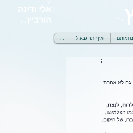
הרב
אלי ודינה
הורביץ
הי״ד
הי״ד
ם ומותם
ואין יותר גבעול
...
 גם לא אהבת 
וח, לנֶצח, 
מו הפלמינגו,
רו, של היקום.