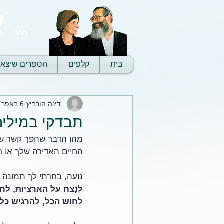
א
הרב
בית
קלפים
הספרים שיצאו
דינה הורביץ
6 באפר׳ 2021
תבדקי במילים 
מהו הדבר שהפך קשר שב
החיים האדירה שלך או רג
נועה, בחרתי לך תמונה ז
לְנַצֵח על הארציות, ל
לחוש הכל, להרגיש כל 