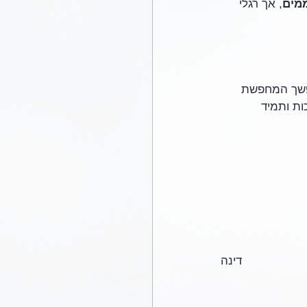
מים
, אך רגלי 
נפשך המחפשת 
ות ותמיד 
דינה