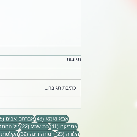
תגובות
כתיבת תגובה...
קלפים מחייהם של הרב אלי
ודינה הורביץ הי״ד
43 פוסטים
אבא ואמא
(43)
אברהם אבינו
(15)
41 פוסטים
22 פוסטים
אמריקה
(41)
בת שבע
(22)
גיל ההתב
23 פוסטים
39 פוסטים
הלוויה
(23)
המורה דינה
(39)
הקלטות