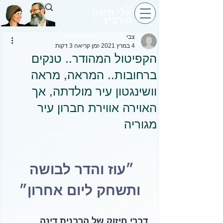
הרב
אלי ודינה
הורביץ
הי״ד
צבי
4 במרץ 2021
זמן קריאה 3 דקות
הקפיטול המהודר.. טנקים
ברחובות.. המראה, מראה
וושינגטון עיר מולדתה, אך
האוירה אווירת חברון עיר
מגוריה
״עוז והדר לבושה 
ותשחק ליום אחרון״
דברי חיזוק של הרבנית דינה 