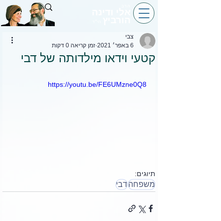
הרב
אלי ודינה
הורביץ
הי״ד
צבי
6 באפר׳ 2021
זמן קריאה 0 דקות
קטעי וידאו מילדותה של דבי
https://youtu.be/FE6UMzne0Q8
תיוגים:
משפחה
דבי