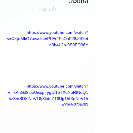
החנוכה. 
לרכישה
https://www.youtube.com/watch?
v=XzljaMkG7uw&list=PLEr2FsOsP28J0Diet
n3h4L2p-9S9FO36Y
https://www.youtube.com/watch?
v=IkAnGJ9l5eU&pp=ygUl15TXqNeRINeQ1
5zXmSDXlNeV16jXkdeZ16Ug15fXoNeV15
vXlA%3D%3D