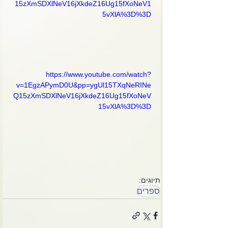
15zXmSDXlNeV16jXkdeZ16Ug15fXoNeV1
5vXlA%3D%3D
https://www.youtube.com/watch?
v=1EgzAPymD0U&pp=ygUl15TXqNeRINe
Q15zXmSDXlNeV16jXkdeZ16Ug15fXoNeV
15vXlA%3D%3D
תיוגים:
ספרים