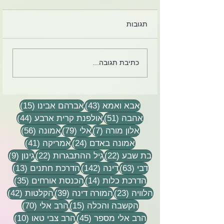
תגובות
ואין יותר גבעול - בת שבע
כתיבת תגובה...
סדן
43 פוסטים
15 פוסטים
אבא ואמא
(43)
אברהם אבינו
(15)
51 פוסטים
44 פוסטים
אהבה
(51)
אולפנת קרית ארבע
(44)
7 פוסטים
79 פוסטים
56 פוסטים
אלון מורה
(7)
אלי
(79)
אמונה
(56)
24 פוסטים
41 פוסטים
אמונה באדם
(24)
אמריקה
(41)
22 פוסטים
22 פוסטים
9 פוסטים
בת שבע
(22)
גיל ההתבגרות
(22)
גינון
(9)
63 פוסטים
142 פוסטים
13 פוסטים
דבי
(63)
דינה
(142)
הדרכת חתנים
(13)
14 פוסטים
35 פוסטים
הדרכת כלות
(14)
הכנסת אורחים
(35)
23 פוסטים
39 פוסטים
42 פוסטי
הלוויה
(23)
המורה דינה
(39)
הקלטות
(42)
15 פוסטים
70 פוסטים
הקשבה והכלה
(15)
הרב אלי
(70)
45 פוסטים
10 פוסטים
הרב אלי מספר
(45)
הרב צבי טאו
(10)