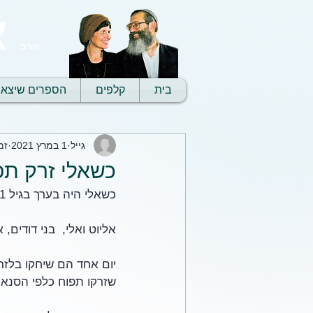
א
הרב
בית
קלפים
הספרים שיצאו
גייל
1 במרץ 2021
זמן
כשאלי זרק תפ
כשאלי היה בערך בגיל 11 הוא נסע איתנו לManitowac לבקר את סבא וסבתא שלנו זיידי ובובי. 
אליוט ואלי,  בני דודים,
יום אחד הם שיחקו בלזר
שזרקו תפוח כלפי הסנאי