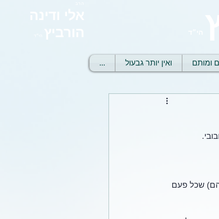
הרב
אלי ודינה
הורביץ
הי״ד
הי״ד
ם ומותם
ואין יותר גבעול
...
הם) שכל פעם 