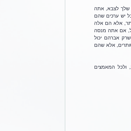
״כן״, אתה אומר כשהכל בסדר. אבל מה קורה כשהם סותרים? כשאתה שולח את הבן שלך לצבא, אתה 
מהמר על כל הקופה. כולם מקווים ומתפללים שכל ילד שלהם יחזור הביתה בשלום, אבל יש ערכים שהם 
חשובים יותר, שהם גדולים יותר מהערכים האישיים והפרטיים, אבל הם לא רק גדולים יותר, אלא הם אלה 
שיוצקים משמעות לאהבות האישיות הללו. מה זה אומר להביא ילד לעולם, לגור בישראל, אם אתה מנסה 
לנתק את עצמך מהענן שמחבר? זה מה שזה, אותה אהבת ה׳, אהבה טהורה, כפי שרק אברהם יכול 
לאהוב את בנו, ואהבה טהורה כפי שרק אברהם יכול לאהוב את ה׳, לא רק שהם אינם סותרים, אלא שהם 
אהבת ה׳ זו, היא שנותנת משמעות לכל האהבה האישית ולכל המחויבויות האישיות, ולכל המאמצים 