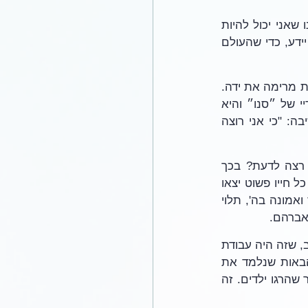
הניסוי היה שהייתה לו השערה שעכשיו אנחנו צריכים להוכיח שזה יכול לעבוד. וגם אמרנו שאני יכול להיות 
מבחן. ניסיון הוא סוג של מבחן, אבל עבור מי? אברהם נבחן, אז כדי שאברהם כדי שה׳ יידע, כדי שהעולם 
יש את הפרסומת ברדיו. לא שמעתי את זה לאחרונה. ״אוקיי, יש עוד שאלות? אז איזו גברת מרימה את ידה. 
היא אומרת: יש לי נמלים. איך אני יכולה להיפטר מהנמלים?" אז מפרסמים את הספריי של ״סנו״ והיא 
אומרת, "כן, ידעתי את זה." אז הוא שואל: " אם ידעת את זה, למה שאלת?" והיא משיבה: "כי אני רוצה 
אז זה כאילו אברהם ידע, השם ידע, אבל בפרשה הם רצו שכולם ידעו. אבל מה הוא רצה לדעת? בכך 
שציווה עליו לעשות משהו שהוא מנוגד לחלוטין לכל מה שאברהם במישור הציבורי לימד. כל חייו פשוט יצאו 
נגד עבודה זרה ונגד התנהגות אכזריות ברוטאלית. אברהם היה כל כולו היה רק של חסד ואמונה בה', תלוי 
 אברהם.
כדי שאברהם ילך בפומבי ויקריב קורבן בצורה כל כך אכזרית, הרוג בן אדם, ואת בנו האהוב, שזה היה עבודת 
אלילים טהורה. אנחנו יודעים שהכנענים בארץ ישראל, נדבר על זה בשלוש הפעמים הבאות שנלמד את 
יהושוע, ואם נזהיר עבודה זרה שהתרחשה כאן בארץ ישראל זה היה האכזרי והנורא ביותר שהרגו ילדים. זה 