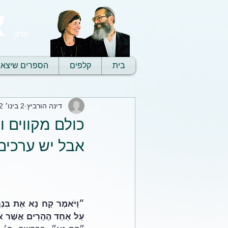
א
הרב
בית
קלפים
הספרים שיצאו
דינה הורביץ
2 בינו׳ 2022
כולם מקווים 
אבל יש ערכים
עַל אַחַד הֶהָרִים אֲשֶׁר אֹ