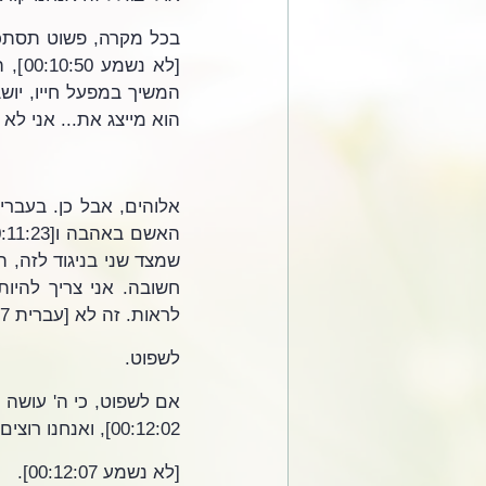
הוא מייצג את... אני לא יו
לראות. זה לא [עברית 00:11:47], זה [עברית 00:11:47]. זה לא הצד הרחום של השם, אלא ה-
לשפוט.
00:12:02], ואנחנו רוצים שזה ייצא החוצה. הוא לא רוצה יותר [עברית 00:12:05], יותר...
[לא נשמע 00:12:07].