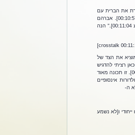
בכל מקרה, פשוט תסתכל על [לא נשמע 00:10:45] לפני כן. נאמר שאברהם, לאחר שכרת את הברית עם 
[לא נשמע 00:10:50], הוא אומר שהם חזרו אל [לא נשמע 00:10:54] ה', ה' [עברית 00:10:57]. אברהם 
המשיך במפעל חייו, יושב שם [לא נשמע 00:11:01]. הוא קרא, "השם, האשם [לא נשמע 00:11:04]." הנה 
אלוהים, אבל כן. בעברית תראה שזה ה' [עברית 00:11:17]. כי זה אברהם. הוא תמיד מוציא את הצד של 
האשם באהבה ו[crosstalk 00:11:23]. כן, אבל זה לא תרגום טוב. זה תרגום טוב, אבל כאן רציתי להדגיש 
שמצד שני בניגוד לזה, ה[לא נשמע 00:11:35] כשאנחנו מביאים את שלו [עברית 00:11:37]. זו תכונה מאוד 
חשובה. אני צריך להיות עכשיו [לא נשמע 00:11:41] על פני השטח, הכל כדי לראות ולדורות אינסופיים 
אם לשפוט, כי ה' עושה כאן הבחנה בין [עברית 00:11:58] לבין כל שאר העמים. זה משהו ייחודי ו[לא נשמע 