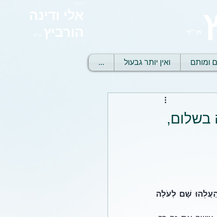
הרב
אלי ודינה
הורביץ
הי״ד
הי״ד
ם ומותם
ואין יותר גבעול
...
 בשלום,
״וַיֹּאמֶר קַח נָא אֶת בִּנְךָ אֶת יְחִידְךָ אֲשֶׁר אָהַבְתָּ אֶת יִצְחָק וְלֶךְ לְךָ אֶל אֶרֶץ הַמֹּרִיָּה וְהַעֲלֵהוּ שָׁם לְעֹלָה 