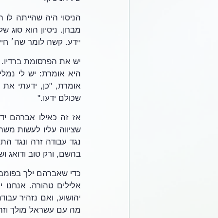
יידע. קשה לומר שה׳ חייב
שכולם ידעו." 
בהשם, ורק טוב ודואג ושו
מה עם עשראל מולך וזה 