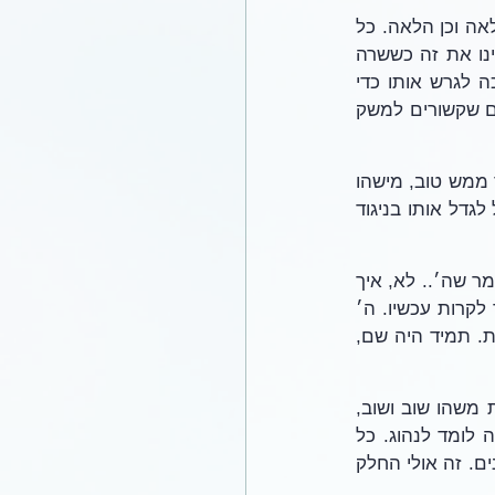
זה לא דבר רע. להרוג זה לא רע. זה תלוי. צדק זה מה שאנחנו מחפשים, וטוב. זה. וכן הלאה וכן הלאה. כל 
חייו הם דבר אחד שמוציאים החוצה, מאפיין אחד או תכונה אחת יותר ויותר עמוקה. ראינו את זה כששרה 
בניסיון כששרה הביאה את הגר למשפחה, והוא לא הבין את אברהם, והיא הייתה צריכה לגרש אותו כדי 
שיוליד ילד. הוא הקשיב לה כי הוא התחיל להבין שהדברים שקשורים למשק הבית הדברים שקשורים למשק 
כשהיא אמרה שאי אפשר לגדל ילד, זה היחס עם רע וטוב ביחד. אם אתה רוצה לגדל ילד ממש טוב, מישהו 
שיהיה לו כוח להיות עוד אבא עבור עם ישראל אתה צריך לגדל אותו בטוב. אתה לא יכול לגדל אותו בניגוד 
אז בכל פעם אנו רואים דבר נוסף שאברהם לומד. מה שחסר לאברהם זה עוד ילד. זה אומר שה׳.. לא, איך 
אמרנו בשבוע שעבר? שם את אברהם במבוך הזה, בהתעללות, רק כדי לראות מה הולך לקרות עכשיו. ה׳ 
מראה לאברהם, מראה לעולם, ומראה לנו בתור הדורות הבאים, משהו שהיה צריך להיות. תמיד היה שם, 
על זה דיברנו בשבוע שעבר. דיברנו על מהי המילה ״ניסיון״. זה יכול להיות ניסיון, לעשות משהו שוב ושוב, 
להעלות אותו ולתרגל אותו. כאילו, אתה מתאמן בפסנתר, כדי שתהיה טוב במשהו. אתה לומד לנהוג. כל 
אחד יכול ללמוד לנהוג, אבל להגיד שאפשר ללמוד לנהוג וללמוד לנהוג הם שני דברים שונים. זה אולי החלק 