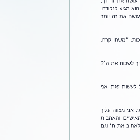
״קח נא״. בבקשה. ה׳ אומר בבקשה, זה נשמע כמו ״תעשה לי טובה״. ״קח נא״, הוא עושה את זה רך, 
הוא עוטף אותו בסוכר. ״קח נא את בנך, את יחידך, אשר אהבת, את יצחק״. לאט, לאט הוא מגיע לנקודה. 
הוא לא מצווה: ״קח את יצחק ותקריב אותו!״. אני לא יודעת אם זה מרכך את זה, או עושה את זה יותר 
מה עדיף? לבוא למישהו ולהגיד לו: ״הבן שלך יצחק נהרג״, או לבוא אליו ולהגיד לו ברכות: ״משהו קרה. 
ה׳ מדבר עם אברהם בצורה אנושית, בערך. איך אברהם יכול לעשות זאת? האם הוא צריך לשכוח את ה׳? 
ה׳ בניסוח שלו כבר אומר: אתה תאהב אותי ואתה תאהב את בנך. אני יודע שאתה יכול לעשות זאת. אני 
בציווי שלו הוא גם רומז: זה הבן שלך שאתה אוהב, ואני ה׳ אוהב אותך, ואתה אוהב אותי. אני מצווה עליך 
לעשות משהו ואני יודע שתמצא דרך. זהו באמת עיקרו של כל הניסיון, האם חיינו האישיים והאהבות 
האישיות שלנו סותרות את האהבה הלאומית והרוחנית שלנו בחיים? האם אנחנו יכולים לאהוב את ה׳ וגם 