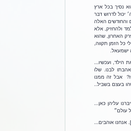
אברהם, שכל שנותיו, הוא בן 137, והוא נמצא בעוד הרבה מאוד שנים בארץ ישראל והוא נסיך בכל ארץ 
ישראל . איש הציבור הזה, יום אחד הולך ועושה את עצמו בשם ה'. חילול השם? אז איך ה׳ יכול לדרוש דבר 
כזה? זה ברמה הציבורית וברמה האישית, זה אברהם שאנחנו עוקבים אחריו. כל החודשים והחודשים האלה 
של למידה, וכל פסוק מלא געגועים. כמיהה והשתוקקות וגעגוע לילד. לא רק שיהיה ילד ללמד ולהחזיק, אלא 
ילד שימשיך את כל הפרויקטים שלו ושלו  הוא כל כך אהב את הילד הזה. ראינו את זה בפרק האחרון, שהוא 
לא יכול להתגבר על זה. ה' שואל אותו עכשיו, אחרי כל זה, אם לא נתת לי ילד, אבל נתת לי כל הזמן תקווה, 
ה ישמעאל.
לא, לא, יהיה לך ילד עם שרה, וזזרע זרע זרע. זרע בארץ הנה אתה, סוף סוף נתת לי את הילד, ועכשיו... 
אמרנו שלכאורה הם יהיו ניסיון אדיר לאברהם. הוא צריך לבחור בין אהבתו לה' או אהבתו לבנו. שלו 
הנאמנות שלו לה׳ ולמילה שלו, האם הוא יכול להתעלם מהאשם ופשוט להמשיך בחייו?  אבל זה ממנו 
עכשיו ולא מהשם, או להתעלם מרגשות אישיים כלפי בנו ונפשו בגל של אקסטזה או משהו בעצם בשביל..  
אני רוצה לקרוא בפנים ולראות איך ה' מציג את זה בפניו, לראות את כל הדילמות שדיברנו עליהן כאן... 
 עולם״
.. כֵּן. השמות של השם הם באמת יותר [לא נשמע 00:10:19] עבורנו [לא נשמע 00:10:22]. אנחנו אוהבים... 