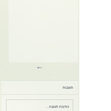
תגובות
פרט וכלל בכיתה - או ״מה
כתיבת תגובה...
זה משנה למישהו...״