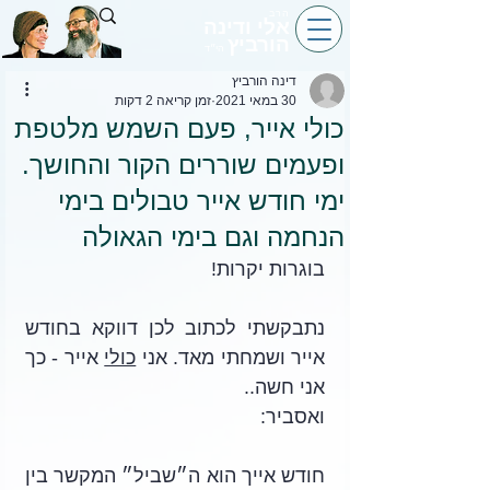
הרב
אלי ודינה
הורביץ
הי״ד
דינה הורביץ
30 במאי 2021
זמן קריאה 2 דקות
כולי אייר, פעם השמש מלטפת
ופעמים שוררים הקור והחושך.
ימי חודש אייר טבולים בימי
הנחמה וגם בימי הגאולה
בוגרות יקרות! 
נתבקשתי לכתוב לכן דווקא בחודש 
אייר ושמחתי מאד. אני 
כולי
 אייר - כך 
אני חשה.. 
ואסביר:
חודש אייך הוא ה״שביל״ המקשר בין 