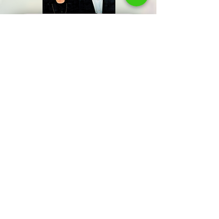
שתפו אותנו
שם משפחה
שלח/י