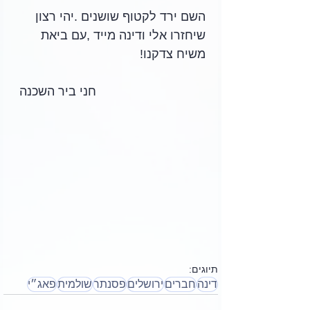
השם ירד לקטוף שושנים .יהי רצון 
שיחזרו אלי ודינה מייד ,עם ביאת 
משיח צדקנו!
חני ביר השכנה 
תיוגים:
דינה
חברים
ירושלים
פסנתר
שולמית
פאג״י