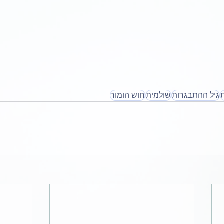
גיל ההתבגרות
שולמית
חוש הומור