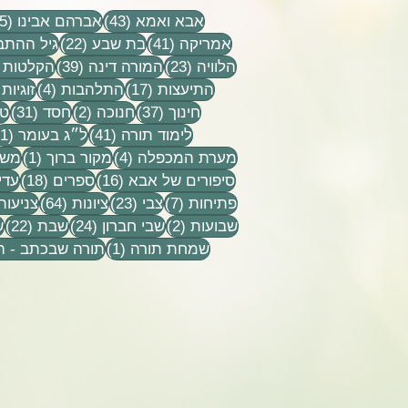
ודינה הורביץ הי״ד
43 פוסטים
אבא ואמא
(43)
אברהם אבינו
(15)
41 פוסטים
22 פוסטים
אמריקה
(41)
בת שבע
(22)
גיל ההתב
23 פוסטים
39 פוסטים
הלוויה
(23)
המורה דינה
(39)
הקלטות
17 פוסטים
4 פוסטים
התיעצות
(17)
התלהבות
(4)
זוגיות
37 פוסטים
2 פוסטים
31 פוסט
חינוך
(37)
חנוכה
(2)
חסד
(31)
טל
41 פוסטים
לימוד תורה
(41)
ל״ג בעומר
(1)
4 פוסטים
פוסט
מערת המכפלה
(4)
מקור ברוך
(1)
משפ
16 פוסטים
18 פוסטים
סיפורים של אבא
(16)
ספרים
(18)
עדי
7 פוסטים
23 פוסטים
64 פוסטים
פתיחות
(7)
צבי
(23)
ציונות
(64)
צניעות
2 פוסטים
24 פוסטים
22 פ
שבועות
(2)
שבי חברון
(24)
שבת
(22)
ש
פוסט 1
שמחת תורה
(1)
תורה שבכתב - 