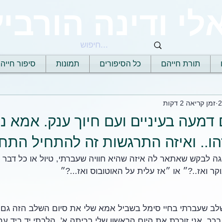
לי ודינה הורביץ
תורת חייהם
כל הסיפורים
תמונות
סיפור חייה
זמן קריאה 2 דקות
 דמעה בעיניים ועם חיוך ענק. אמא 
הו.. ואיזה התרגשות זה להתחיל הת
 לבקש שאתאר לה איזה שהיא חוויה שעברתי, טיול או כל דבר ה
ר ואז..?״ או ״אז עלית על האוטובוס ואז...?״
לב שעברתי בחיי סימל בשביל אמא שלי את סיום השלב הזה גם
כך. אני זוכרת את היום הראשון שלי בכיתה א', הלכתי יד ביד עם