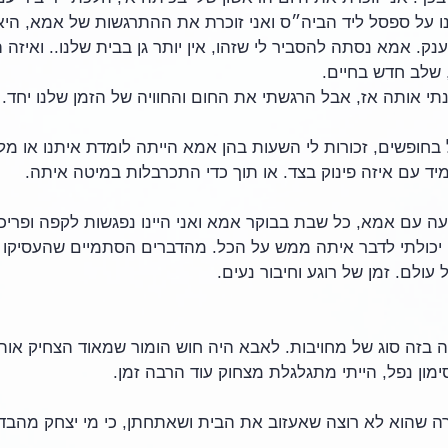
נו על ספסל ליד הביה״ס ואני זוכרת את ההתרגשות של אמא, היא
ענק. אמא נסתה להסביר לי שזהו, אין יותר גן בבית שלנו.. ואיזה 
לב חדש בחיים. 
תי אותה אז, אבל הרגשתי את החום והחוויה של הזמן שלנו יחד.
ופשים, זכורות לי השעות בהן אמא הייתה לומדת איתנו או מלמד
מיד עם איזה פינוק בצד. או תוך כדי התכרבלות במיטה איתה.
ה עם אמא, כל שבת בבוקר אמא ואני היינו נפגשות לקפה ופריכיו
בו יכולתי לדבר איתה ממש על הכל. מהדברים הסתמיים שהעסיקו א
ל עולם. זמן של רוגע וחיבור נעים.
 בזה סוג של מחויבות. לאבא היה חוש הומור שמאוד הצחיק אותי
ימון נפל, הייתי מתגלגלת מצחוק עוד הרבה זמן.
 שהוא לא רוצה שאעזוב את הבית ושאתחתן, כי מי יצחק מהבדי