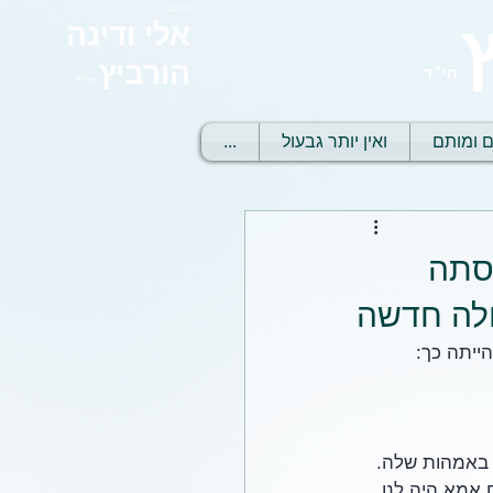
הרב
אלי ודינה
הורביץ
הי״ד
הי״ד
ם ומותם
ואין יותר גבעול
...
נסתה
חלה חדשה
ייתה כך: 
 באמהות שלה. 
 אמא היה לנו 