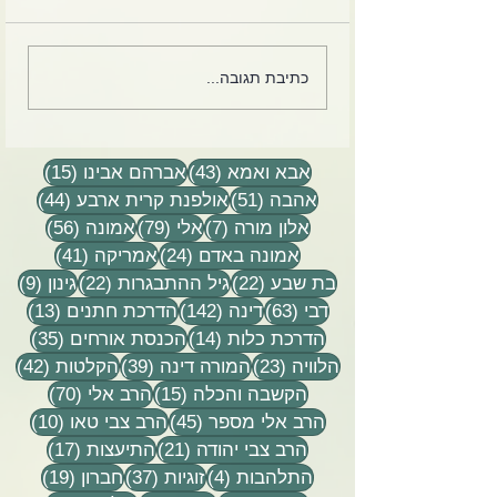
באחד המפגשים שלנו עם
כתיבת תגובה...
׳דור שלם׳ שאל אותי כתב
מ״ידיעות אחרונות״ למה
אני בא למפגשים? מה יש
לי מזה?
43 פוסטים
15 פוסטים
אבא ואמא
(43)
אברהם אבינו
(15)
51 פוסטים
44 פוסטים
אהבה
(51)
אולפנת קרית ארבע
(44)
7 פוסטים
79 פוסטים
56 פוסטים
אלון מורה
(7)
אלי
(79)
אמונה
(56)
24 פוסטים
41 פוסטים
אמונה באדם
(24)
אמריקה
(41)
22 פוסטים
22 פוסטים
9 פוסטים
בת שבע
(22)
גיל ההתבגרות
(22)
גינון
(9)
63 פוסטים
142 פוסטים
13 פוסטים
דבי
(63)
דינה
(142)
הדרכת חתנים
(13)
14 פוסטים
35 פוסטים
הדרכת כלות
(14)
הכנסת אורחים
(35)
23 פוסטים
39 פוסטים
42 פוסטי
הלוויה
(23)
המורה דינה
(39)
הקלטות
(42)
15 פוסטים
70 פוסטים
הקשבה והכלה
(15)
הרב אלי
(70)
45 פוסטים
10 פוסטים
הרב אלי מספר
(45)
הרב צבי טאו
(10)
21 פוסטים
17 פוסטים
הרב צבי יהודה
(21)
התיעצות
(17)
4 פוסטים
37 פוסטים
19 פוסטים
התלהבות
(4)
זוגיות
(37)
חברון
(19)