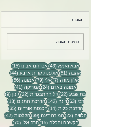
תגובות
 מרגיז. זה כל כך
קלפים מחייהם של הרב
כתיבת תגובה...
אלי ודינה הורביץ הי״ד
43 פוסטים
15 פוסטים
אבא ואמא
(43)
אברהם אבינו
(15)
51 פוסטים
44 פוסטים
אהבה
(51)
אולפנת קרית ארבע
(44)
7 פוסטים
79 פוסטים
56 פוסטים
אלון מורה
(7)
אלי
(79)
אמונה
(56)
24 פוסטים
41 פוסטים
אמונה באדם
(24)
אמריקה
(41)
22 פוסטים
22 פוסטים
9 פוסטים
בת שבע
(22)
גיל ההתבגרות
(22)
גינון
(9)
63 פוסטים
142 פוסטים
13 פוסטים
דבי
(63)
דינה
(142)
הדרכת חתנים
(13)
14 פוסטים
35 פוסטים
הדרכת כלות
(14)
הכנסת אורחים
(35)
23 פוסטים
39 פוסטים
42 פוסטי
הלוויה
(23)
המורה דינה
(39)
הקלטות
(42)
15 פוסטים
70 פוסטים
הקשבה והכלה
(15)
הרב אלי
(70)