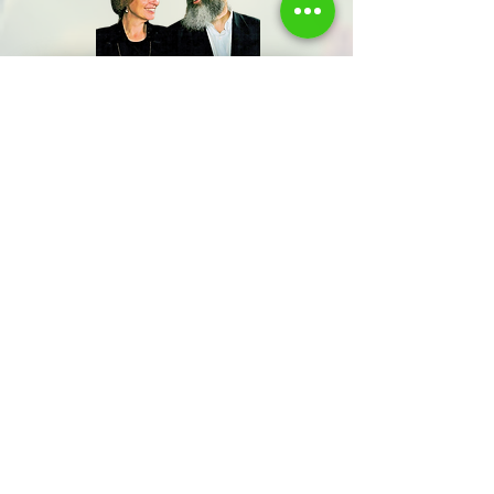
שתפו אותנו
שם משפחה
שלח/י