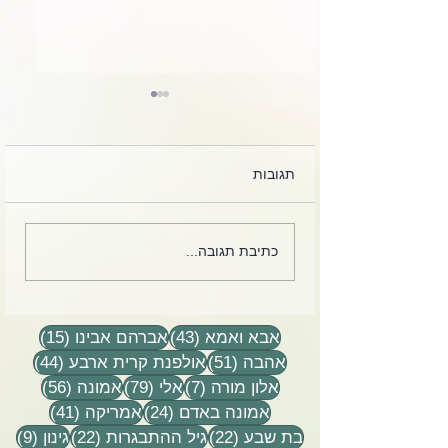
תגובות
אני יוצא בעוד כמה דקות
כתיבת תגובה...
לסיור לילה, שמונה שעות
בג׳יפ פתוח בכפור ההררי
של הר חברון
43 פוסטים
15 פוסטים
אבא ואמא
(43)
אברהם אבינו
(15)
51 פוסטים
44 פוסטים
אהבה
(51)
אולפנת קרית ארבע
(44)
7 פוסטים
79 פוסטים
56 פוסטים
אלון מורה
(7)
אלי
(79)
אמונה
(56)
24 פוסטים
41 פוסטים
אמונה באדם
(24)
אמריקה
(41)
22 פוסטים
22 פוסטים
9 פוסטים
בת שבע
(22)
גיל ההתבגרות
(22)
גינון
(9)