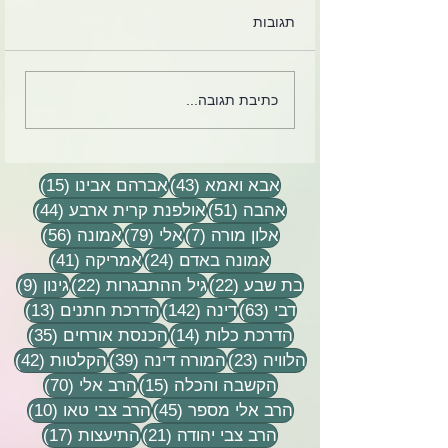
תגובות
לקט מכתבים, הקלטות
כתיבת תגובה...
שיעורים וסיפורים
43 פוסטים
15 פוסטים
אבא ואמא
(43)
אברהם אבינו
(15)
51 פוסטים
44 פוסטים
אהבה
(51)
אולפנת קרית ארבע
(44)
7 פוסטים
79 פוסטים
56 פוסטים
אלון מורה
(7)
אלי
(79)
אמונה
(56)
24 פוסטים
41 פוסטים
אמונה באדם
(24)
אמריקה
(41)
22 פוסטים
22 פוסטים
9 פוסטים
בת שבע
(22)
גיל ההתבגרות
(22)
גינון
(9)
63 פוסטים
142 פוסטים
13 פוסטים
דבי
(63)
דינה
(142)
הדרכת חתנים
(13)
14 פוסטים
35 פוסטים
הדרכת כלות
(14)
הכנסת אורחים
(35)
23 פוסטים
39 פוסטים
42 פוסטי
הלוויה
(23)
המורה דינה
(39)
הקלטות
(42)
15 פוסטים
70 פוסטים
הקשבה והכלה
(15)
הרב אלי
(70)
45 פוסטים
10 פוסטים
הרב אלי מספר
(45)
הרב צבי טאו
(10)
21 פוסטים
17 פוסטים
הרב צבי יהודה
(21)
התיעצות
(17)