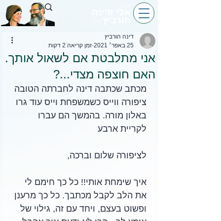
הרב
אלי ודינה
הורביץ
הי״ד
דינה הורביץ
25 באפר׳ 2021
זמן קריאה 2 דקות
אני מתלבטת אם לשאול אותך.
האם חוצפה מצדי...?
מכתב שכתבה דינה לחברתה הטובה 
ציפורה ווייס כשמשפחת וייס עוד גרו 
באלון מורה. בהמשך הם עברו 
לקריית ארבע
לציפורה שלום וברכה,
איך שימחת אותי!! כל כך חימם לי 
את הלב לקבל מכתבך. כל כך מרענן 
ופשוט בעצם, ויחד עם זה, גילוי של 