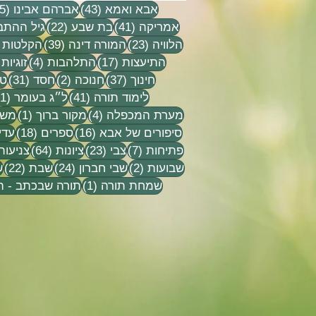
43 פוסטים
אבא ואמא
(43)
אברהם אבינו
(15)
41 פוסטים
22 פוסטים
אמריקה
(41)
בת שבע
(22)
גיל ההתב
23 פוסטים
39 פוסטים
הלוויה
(23)
המורה דינה
(39)
הקלטות
17 פוסטים
4 פוסטים
התיעצות
(17)
התלהבות
(4)
זוגיות
37 פוסטים
2 פוסטים
31 פוסט
חינוך
(37)
חנוכה
(2)
חסד
(31)
טל
41 פוסטים
לימוד תורה
(41)
ל״ג בעומר
(1)
4 פוסטים
פוסט
מערת המכפלה
(4)
מקור ברוך
(1)
משפ
16 פוסטים
18 פוסטים
סיפורים של אבא
(16)
ספרים
(18)
עדי
7 פוסטים
23 פוסטים
64 פוסטים
פתיחות
(7)
צבי
(23)
ציונות
(64)
צניעות
2 פוסטים
24 פוסטים
22 פ
שבועות
(2)
שבי חברון
(24)
שבת
(22)
ש
פוסט 1
שמחת תורה
(1)
תורה שבכתב - 