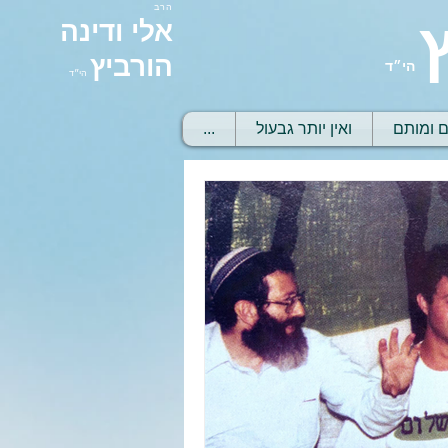
הרב
אלי ודינה
הורביץ
הי״ד
הי״ד
ם ומותם
ואין יותר גבעול
...