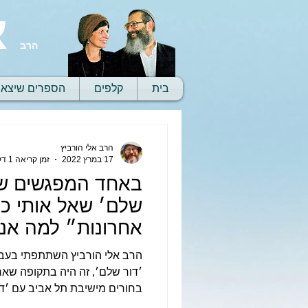
א
הרב
בית
קלפים
הספרים שיצאו
הרב אלי הורביץ
17 במרץ 2022
זמן קריאה 1 דקות
באחד המפגשים של
שלם׳ שאל אותי כת
אחרונות״ למה אנ
מה יש לי מזה?
הרב אלי הורביץ השתתפתי בעב
׳דור שלם׳, זה היה בתקופה שאח
בחורים מישיבת תל אביב עם ׳דור