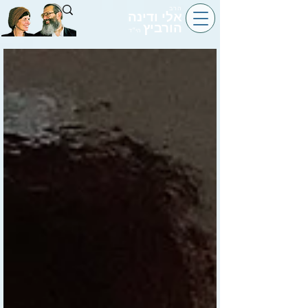
הרב
אלי ודינה
הורביץ
הי״ד