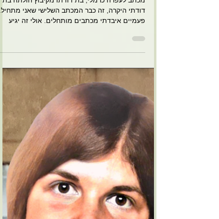
באוויר הדחוס וברעש המחריש
בישיבה, נמצאים המרחבים
האמיתיים והחופש
מכתב לעפרה כרמלי, בת דודתו מקיבוץ חולתה בת
דודתי היקרה, זה כבר המכתב השלישי שאני מתחיל.
פעמיים איבדתי מכתבים מותחלים. אולי זה יגיע
בע״ה....